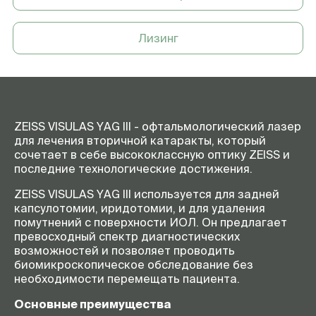
Сдвиг фокуса
Изменяемый: +150 мкм; 0; -150
мкм
Лизинг
Электрические подключения
100–240 В, 50/60 Гц
Размеры панели управления
(В 135 x Ш 210 x Г 330) мм, (В 5,3 x
Ш 8,3 x Г 13,0) дюймов
Вес
Панель управления: 4 кг (8,8
фунтов)
ZEISS VISULAS YAG III - офтальмологический лазер
для лечения вторичной катаракты, который
сочетает в себе высококлассную оптику ZEISS и
последние технологические достижения.
ZEISS VISULAS YAG III используется для задней
капсулотомии, иридотомии, и для удаления
помутнений с поверхности ИОЛ. Он предлагает
превосходный спектр диагностических
возможностей и позволяет проводить
биомикроскопическое обследование без
необходимости перемещать пациента.
Основные преимущества