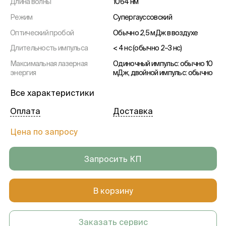
Длина волны
1064 нм
Режим
Супергауссовский
Оптический пробой
Обычно 2,5 мДж в воздухе
Длительность импульса
< 4 нс (обычно 2–3 нс)
Максимальная лазерная
Одиночный импульс: обычно 10
энергия
мДж, двойной импульс: обычно
23 мДж, тройной импульс:
обычно 35 мДж
Все характеристики
Регулировка энергии
22 уровня
Оплата
Доставка
Частота повторений
Максимум 2,5 Гц
импульсов
Цена по запросу
Диаметр сфокусированного
10 мкм в воздухе
луча
Запросить КП
Угол выходной апертуры
16°
Пилотный луч
Диод около 670 нм, мощность
В корзину
5–150 мкВт, 4-точечная
фокусирующая система
пилотного луча
Заказать сервис