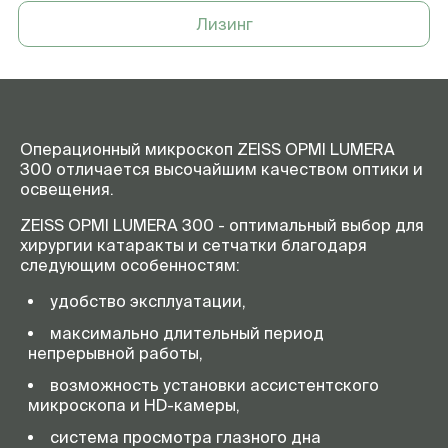
синего цвета
Лизинг
Пульт ножного управления
Да
ХУ-муфта (базовая /
Опционально / опционально /
стандартная / расширенная
да
конфигурация)
Напольная стойка (базовая /
Для лечения катаракты / Для
стандартная / расширенная
лечения катаракты / Для
Операционный микроскоп ZEISS OPMI LUMERA
конфигурация)
лечения катаракты/сетчатки
300 отличается высочайшим качеством оптики и
освещения.
Камера высокого
Опционально
разрешения
ZEISS OPMI LUMERA 300 - оптимальный выбор для
Микроскоп, переключатель
Опционально
хирургии катаракты и сетчатки благодаря
увеличения и наклонный
следующим особенностям:
тубус для ассистента
удобство эксплуатации,
Микроскоп, переключатель
Нет / нет / опционально
увеличения,
максимально длительный период
инвертированный тубус и
непрерывной работы,
стартовый набор системы
визуализации глазного дна
возможность установки ассистентского
RESIGHT 500 (базовая /
микроскопа и HD-камеры,
стандартная / расширенная
система просмотра глазного дна
конфигурация)