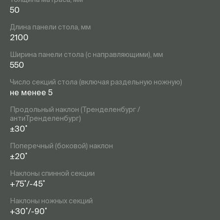
50
Длина панели стола, мм
2100
Ширина панели стола (с направляющими), мм
550
Число секций стола (включая раздельную ножную)
не менее 5
Продольный наклон (Тренделенбург /
антиТренделенбург)
±30˚
Поперечный (боковой) наклон
±20˚
Наклоны спинной секции
+75˚/-45˚
Наклоны ножных секций
+30˚/-90˚