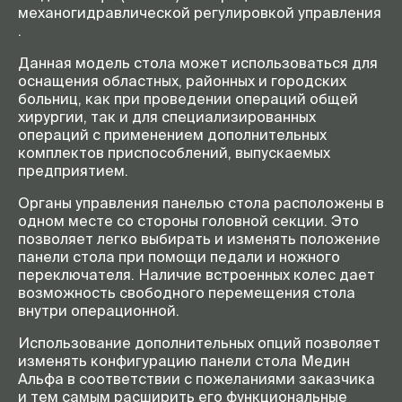
механогидравлической регулировкой управления
Наклоны ножных секций
+30˚/-90˚
.
Наклоны головной секции
+30˚/-35˚
Данная модель стола может использоваться для
Наличие встроенных колес,
Ø 100
оснащения областных, районных и городских
мм
больниц, как при проведении операций общей
Масса стола с подушками не
195
хирургии, так и для специализированных
более, кг
операций с применением дополнительных
комплектов приспособлений, выпускаемых
Продольное перемещение
320
предприятием.
панели стола (опция), мм
Органы управления панелью стола расположены в
Высота подъема
140
механического встроенного
одном месте со стороны головной секции. Это
почечного валика (опция) не
позволяет легко выбирать и изменять положение
более, мм
панели стола при помощи педали и ножного
переключателя. Наличие встроенных колес дает
Излом спинной секции
105
возможность свободного перемещения стола
(опция), мм
внутри операционной.
Использование дополнительных опций позволяет
изменять конфигурацию панели стола Медин
Альфа в соответствии с пожеланиями заказчика
и тем самым расширить его функциональные