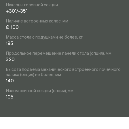
Наклоны головной секции
+30˚/-35˚
Наличие встроенных колес, мм
Ø 100
Масса стола с подушками не более, кг
195
Продольное перемещение панели стола (опция), мм
320
Высота подъема механического встроенного почечного
валика (опция) не более, мм
140
Излом спинной секции (опция), мм
105