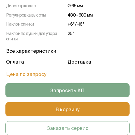
Диаметр колес
Ø 65 мм
Регулировка высоты
480 - 680 мм
Наклон спинки
+6° / -16°
Наклон подушки для упора
25°
спины
Регулировка подлокотников
100 мм
Все характеристики
по высоте
Оплата
Доставка
Наклон сиденья
+5° / -8°
Размеры поверхности
460 x 60 x 420 мм
Цена по запросу
сиденья (ширина x высота x
глубина)
Запросить КП
Максимальная высота
120 кг
В корзину
Заказать сервис