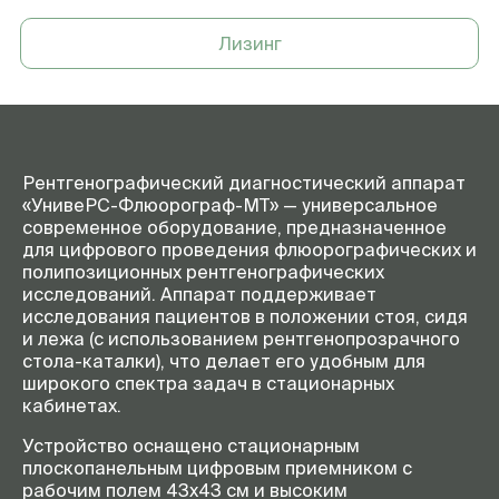
Разрядность АЦП, бит
14
Лизинг
Длительность экспозиции, с
0,001-10
Размер матрицы
3008х3072
получаемого изображения,
пиксель
Нагрузка на изделие, кг
200
Рентгенографический диагностический аппарат
Напряжение электрической
380
«УнивеРС-Флюорограф-МТ» — универсальное
сети, В
современное оборудование, предназначенное
для цифрового проведения флюорографических и
Частота электрической
50
полипозиционных рентгенографических
сети, Гц
исследований. Аппарат поддерживает
Габариты (ВхШхД), мм
1900 х 900 х 1350
исследования пациентов в положении стоя, сидя
и лежа (с использованием рентгенопрозрачного
Масса, кг
390
стола-каталки), что делает его удобным для
широкого спектра задач в стационарных
кабинетах.
Устройство оснащено стационарным
плоскопанельным цифровым приемником с
рабочим полем 43х43 см и высоким