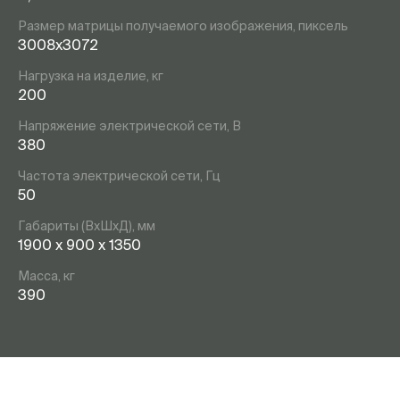
Размер матрицы получаемого изображения, пиксель
3008х3072
Нагрузка на изделие, кг
200
Напряжение электрической сети, В
380
Частота электрической сети, Гц
50
Габариты (ВхШхД), мм
1900 х 900 х 1350
Масса, кг
390