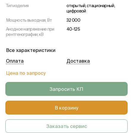
Тип изделия
открытый, стационарный,
цифровой
Мощность выходная, Вт
32 000
Анодное напряжение при
40-125
рентгенографии, кВ
Шаг пикселя, мм
0,14
Все характеристики
Фокусное расстояние, мм
1400
Оплата
Доставка
Размер рабочего поля, мм
430х439
Рабочее положение
вертикальное, горизонтальное,
Цена по запросу
штатива
наклонное
Угол поворота штатива
(-30)-120
Запросить КП
Диаметр фокусного пятна,
0,3-1
мм
В корзину
Скорость вращения анода,
2700
об/мин
Размер матрицы детектора,
3008х3072
Заказать сервис
пиксель