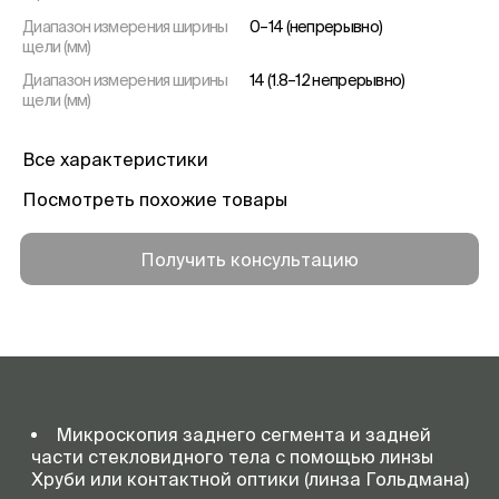
Диапазон измерения ширины
0–14 (непрерывно)
щели (мм)
Диапазон измерения ширины
14 (1.8–12 непрерывно)
щели (мм)
Диаметр апертуры(мм)
14-9-5,5-0.3
Все характеристики
Фильтры
Кобальтовый синий, без
красного, теплопоглощающий
Посмотреть похожие товары
Угол щели
±90° непрерывно, по шкале
Tabo
Получить консультацию
Диапазон вращения щелевой
±180° по угловой шкале
призмы
Угол падения
0° горизонтальный
Углы вертикального наклона
—
щели
Перемещение основания
Вертикально (Z): 35
Микроскопия заднего сегмента и задней
прибора (мм)
Горизонтально (Х): 108
части стекловидного тела с помощью линзы
Горизонтально (Y): 113
Хруби или контактной оптики (линза Гольдмана)
Точное горизонтальное
10