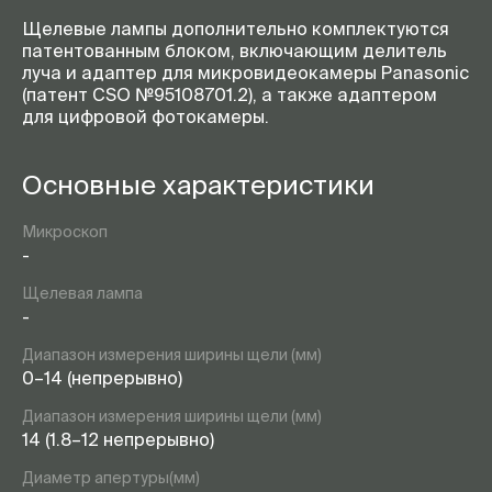
Гольдмана. Упор для руки.
Окуляр с микрометром
Щелевые лампы дополнительно комплектуются
патентованным блоком, включающим делитель
-
Микроскоп ассистента.
луча и адаптер для микровидеокамеры Panasonic
Делитель луча для
(патент CSO №95108701.2), а также адаптером
видеокамеры
для цифровой фотокамеры.
-
Блок с контрастным
и поляризационным фильтрами
для обследования
Основные характеристики
с флюоресцеином
-
Видеоадаптер. Делитель луча
Микроскоп
с одним разъемом только для
-
стандартной видеокамеры
Щелевая лампа
-
Делитель луча с двумя
разъемами (камера-ассистент-
-
видео)
Диапазон измерения ширины щели (мм)
0–14 (непрерывно)
Диапазон измерения ширины щели (мм)
14 (1.8–12 непрерывно)
Диаметр апертуры(мм)