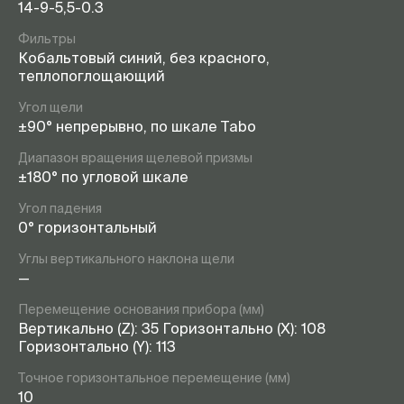
14-9-5,5-0.3
Фильтры
Кобальтовый синий, без красного,
теплопоглощающий
Угол щели
±90° непрерывно, по шкале Tabo
Диапазон вращения щелевой призмы
±180° по угловой шкале
Угол падения
0° горизонтальный
Углы вертикального наклона щели
—
Перемещение основания прибора (мм)
Вертикально (Z): 35 Горизонтально (Х): 108
Горизонтально (Y): 113
Точное горизонтальное перемещение (мм)
10