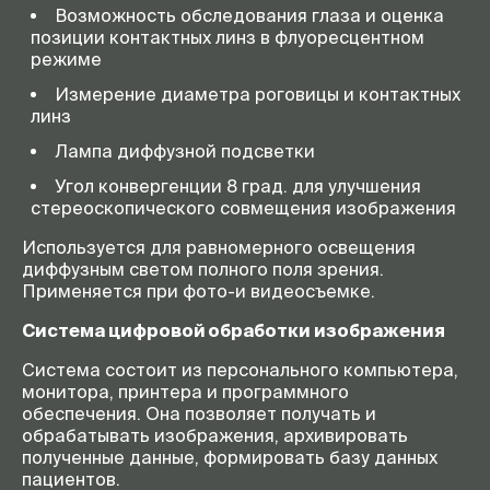
Возможность обследования глаза и оценка
перемещение (мм)
позиции контактных линз в флуоресцентном
Размеры столешницы
380×500 мм
режиме
Фиксационная лампа
Красная микролампа 18 В, 26 мА
Измерение диаметра роговицы и контактных
линз
Вертикальное перемещение
71
(мм)
Лампа диффузной подсветки
Световой источник
Галогенная лампа 6 В, 20 Вт
Угол конвергенции 8 град. для улучшения
Источник питания
220–240 В ± 10%
стереоскопического совмещения изображения
Потребляемая мощность
40
Используется для равномерного освещения
(Вт)
диффузным светом полного поля зрения.
Применяется при фото-и видеосъемке.
Стандартные
Бумага для подбородника.
принадлежности
Предохранители. Запасная
Система цифровой обработки изображения
осветительная лампа. Набор
для обслуживания
Система состоит из персонального компьютера,
Дополнительные
Окуляры 16× для 980 2×
монитора, принтера и программного
принадлежности
обеспечения. Она позволяет получать и
обрабатывать изображения, архивировать
-
Окуляры 10× для 980 3×/5×
полученные данные, формировать базу данных
-
Линза Руби. Тонометр
пациентов.