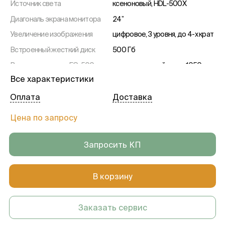
Источник света
ксеноновый, HDL-500X
Диагональ экрана монитора
24’’
Увеличение изображения
цифровое, 3 уровня, до 4-х крат
Встроенный жесткий диск
500 Гб
Видеогастроскоп EG-500
длина вводимой части 1050 мм,
диаметр изгибаемой части 9,3
Все характеристики
мм, рабочий канал 2,8 мм, угол
обзора 140°
Оплата
Доставка
Видеоколоноскоп EC-500T
длина вводимой части 1700 мм,
диаметр изгибаемой части 12,5
Цена по запросу
мм, рабочий канал 3,8 мм, угол
обзора 140°
Запросить КП
Видеобронхоскоп EB-500
длина вводимой части 600 мм,
диаметр изгибаемой части 5,7
мм, рабочий канал 2,0 мм, угол
В корзину
обзора 120°
Режимы работы
наличие
видеопроцессора
Заказать сервис
Возможность ручной
наличие