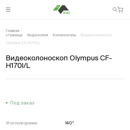
Главная
страница
Эндоскопия
Колоноскопы
Видеоколоноскоп
Olympus CF-H170I/L
Видеоколоноскоп Olympus CF-
H170I/L
Под заказ
Угол поля зрения
140 º.