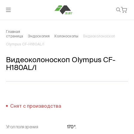
Главная
страница
Эндоскопия
Колоноскопы
Видеоколоноскоп
Olympus CF-H180AL/I
Видеоколоноскоп Olympus CF-
H180AL/I
Снят с производства
Угол поля зрения
170 º.