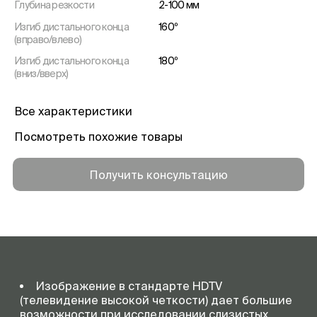
Глубина резкости
2-100 мм
Изгиб дистального конца
160º
(вправо/влево)
Изгиб дистального конца
180º
(вниз/вверх)
Диаметр дистального конца
13,9 мм
Все характеристики
Диаметр вводимой трубки
12,8 мм
Посмотреть похожие товары
Диаметр рабочего канала
3,7 мм
Рабочая длина вводимой
1680 мм
трубки
Получить консультацию
Общая длина
2005 мм
Изображение в стандарте HDTV
(телевидение высокой четкости) дает большие
возможности при исследовании слизистых