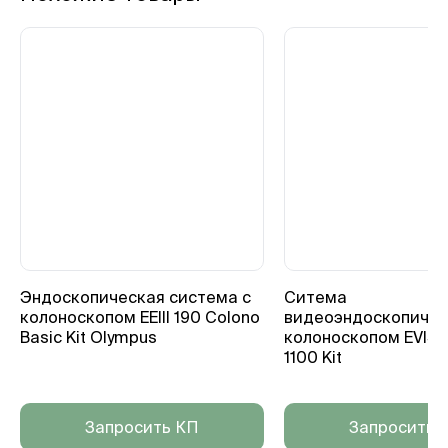
Эндоскопическая система с
Ситема
колоноскопом EEIII 190 Colono
видеоэндоскопичес
Basic Kit Olympus
колоноскопом EVIS X
1100 Kit
Запросить КП
Запросить 