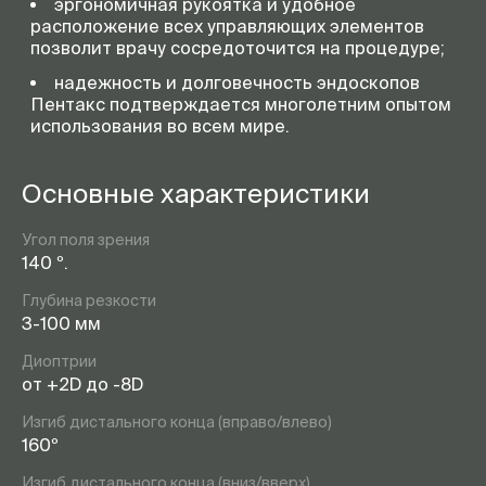
эргономичная рукоятка и удобное
расположение всех управляющих элементов
позволит врачу сосредоточится на процедуре;
надежность и долговечность эндоскопов
Пентакс подтверждается многолетним опытом
использования во всем мире.
Основные характеристики
Угол поля зрения
140 º.
Глубина резкости
3-100 мм
Диоптрии
от +2D до -8D
Изгиб дистального конца (вправо/влево)
160º
Изгиб дистального конца (вниз/вверх)