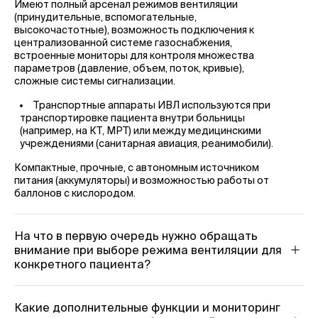
Имеют полный арсенал режимов вентиляции
(принудительные, вспомогательные,
высокочастотные), возможность подключения к
централизованной системе газоснабжения,
встроенные мониторы для контроля множества
параметров (давление, объем, поток, кривые),
сложные системы сигнализации.
Транспортные аппараты ИВЛ используются при
транспортировке пациента внутри больницы
(например, на КТ, МРТ) или между медицинскими
учреждениями (санитарная авиация, реанимобили).
Компактные, прочные, с автономным источником
питания (аккумуляторы) и возможностью работы от
баллонов с кислородом.
На что в первую очередь нужно обращать
внимание при выборе режима вентиляции для
конкретного пациента?
Выбор режима – это не про технологические
"навороты" аппарата, а про соответствие
потребностям пациента. Ключевые факторы:
Какие дополнительные функции и мониторинг