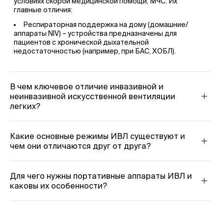
условиях скорой медицинской помощи, МЧС. Их
главные отличия:
Респираторная поддержка на дому (домашние/
аппараты NIV) – устройства предназначены для
пациентов с хронической дыхательной
недостаточностью (например, при БАС, ХОБЛ).
В чем ключевое отличие инвазивной и
неинвазивной искусственной вентиляции
легких?
Ключевое отличие заключается в способе создания
связи между аппаратом и дыхательными путями
пациента.
Какие основные режимы ИВЛ существуют и
чем они отличаются друг от друга?
Инвазивная ИВЛ – предполагает создание
Режимы ИВЛ классифицируются по тому, какой
искусственного прохода в дыхательные пути.
параметр аппарат задает как постоянный, и какую
роль в инициации вдоха играет сам пациент.
Это достигается с помощью интубационной трубки,
Для чего нужны портативные аппараты ИВЛ и
Основные типы режимов:
которая вводится через рот или нос в трахею и
каковы их особенности?
трахеостомической трубки, которая
Портативные аппараты ИВЛ критически важны для
Режимы, управляемые по объему (Volume
устанавливается через хирургическое отверстие
обеспечения безопасности пациента вне пределов
Control/Ventilation - VC):
на шее (трахеостому).
реанимационного отделения. Их основные задачи: