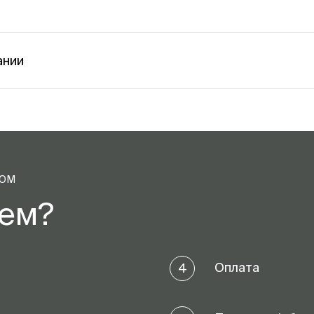
ании
ТОМ
аем?
Оплата
4