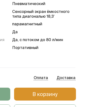
Пневматический
Сенсорный экран ёмкостного
типа диагональю 18,3'
парамагнитный
Да
ция
Да, с потоком до 80 л/мин
Портативный
Для взрослых, детей и
новорожденных
Поворотный регулятор с
функцией нажатия, кнопки,
сенсорный дисплей
Оплата
Доставка
Инвазивный, неинвазивный, О2
терапия
В корзину
Вентиляция с контролем
объема (VC-SIMV, VC-AC, VC-