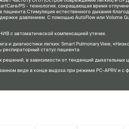
жает частоту ОПЛ (Острое повреждение легких) и ОР
artCare/PS - технология, сокращающая время отлучен
е пациента Стимуляция естественного дыхания благо
держке давлением. С помощью AutoFlow или Volume Gu
НИВ с автоматической компенсацией утечек.
га и диагностики легких: Smart Pulmonary View, «Низ
ть респираторный статус пациента
 решений, в зависимости от тенденций дыхательных ц
ванном виде в конце выдоха при режиме PC-APRV и с ф