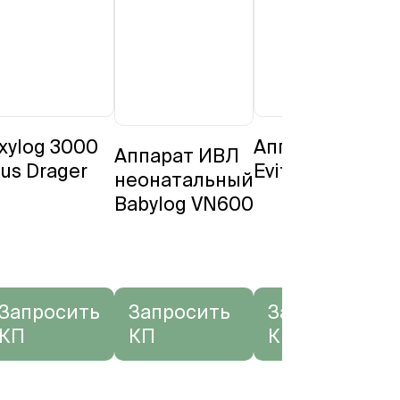
xylog 3000
Аппарат ИВЛ
А
Аппарат ИВЛ
lus Drager
Evita V600
S
неонатальный
S
Babylog VN600
Запросить
Запросить
Запросить
КП
КП
КП