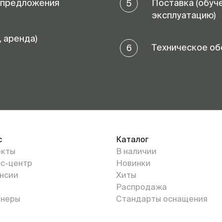
 предложения
Поставка (обуч
5
эксплуатацию)
, аренда)
Техническое об
6
с
Каталог
екты
В наличии
с-центр
Новинки
нсии
Хиты
Распродажа
неры
Стандарты оснащения