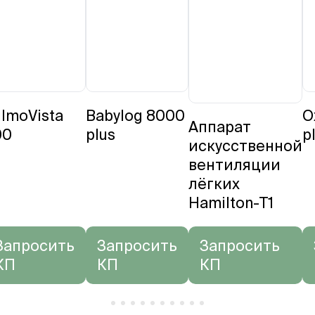
lmoVista
Babylog 8000
O
Аппарат
00
plus
p
искусственной
вентиляции
лёгких
Hamilton-T1
Запросить
Запросить
Запросить
КП
КП
КП