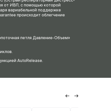
ДС (Острый респираторный дистресс-
ия от ИВЛ, с помощью которой
даря вариабельной поддержке
arantee происходит облегчение
копоточная петля Давление-Объем»
иклов.
ункцией AutoRelease.