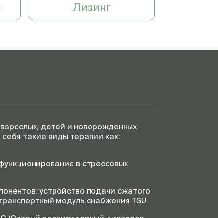
CMV, VC-MMV), Режим
с
Лизинг
вентиляции с контролем
давления (PC-SIMV, PC-BIPAP,
PC-АС, PC-CMV, PC-APRV, PC-
PSV), Поддержка спонтанного
дыхания (SPN-CPAP/PS, SPN-
CPAP/VS, SPN-PPS)
1 год
 взрослых, детей и новорожденных.
себя такие виды терапии как:
функционирование в стрессовых
онентов: устройство подачи сжатого
 транспортный модуль снабжения TSU.