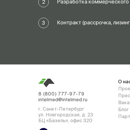
Разработка коммерческого
2
Контракт (рассрочка, лизинг
3
О на
Про
8 (800) 777-97-79
Прес
intelmed@intelmed.ru
Вака
г. Санкт-Петербург
Блог
ул. Новгородская, д. 23
Парт
БЦ «Базель», офис 320