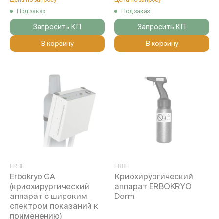
Под заказ
Под заказ
Запросить КП
Запросить КП
В корзину
В корзину
ERBE
ERBE
Erbokryo CA
Криохирургический
(криохирургический
аппарат ERBOKRYO
аппарат с широким
Derm
спектром показаний к
применению)