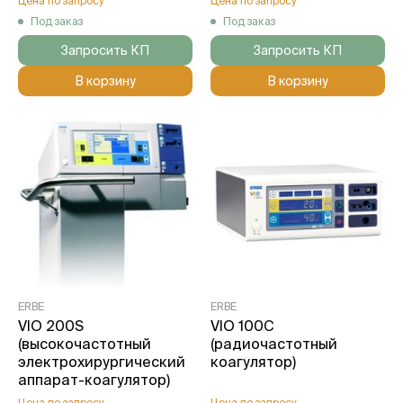
Цена по запросу
Цена по запросу
Под заказ
Под заказ
Запросить КП
Запросить КП
В корзину
В корзину
ERBE
ERBE
VIO 200S
VIO 100С
(высокочастотный
(радиочастотный
электрохирургический
коагулятор)
аппарат-коагулятор)
Цена по запросу
Цена по запросу