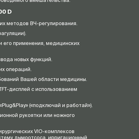
проводимого вмешательства.
00 D
ших методов
ВЧ-регулирования
.
агуляции).
и его применения, медицинских
вода новых функций.
их операций.
ебований Вашей области медицины.
TFT-дисплей
с использованием
lug&Play» («подключай и работай»).
ионной рукоятки или ножного
хирургических
VIO-комплексов
стему дымоотсоса, ирригационный