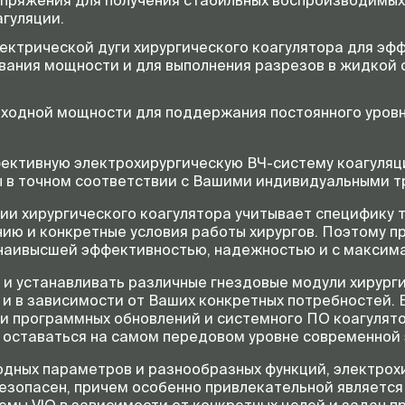
пряжения для получения стабильных воспроизводимых
агуляции.
ектрической дуги хирургического коагулятора для эф
вания мощности и для выполнения разрезов в жидкой с
ходной мощности для поддержания постоянного уровн
фективную электрохирургическую
ВЧ-систему
коагуляц
ы в точном соответствии с Вашими индивидуальными т
и хирургического коагулятора учитывает специфику т
ию и конкретные условия работы хирургов. Поэтому 
 наивысшей эффективностью, надежностью и с максима
и устанавливать различные гнездовые модули хирурги
и в зависимости от Ваших конкретных потребностей.
ии программных обновлений и системного ПО коагулят
а оставаться на самом передовом уровне современной 
дных параметров и разнообразных функций, электрохи
безопасен, причем особенно привлекательной являетс