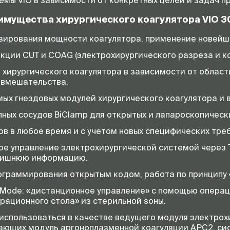
емы VIO в зависимости от конкретных целей и задач 
мущества хирургического коагулятора VIO 3
зирования мощности коагулятора, применение новей
ции CUT и COAG (электрохирургического разреза и ко
хирургического коагулятора в зависимости от област
 вмешательства.
ых гнездовых модулей хирургического коагулятора и в
ных сосудов BiClamp для открытых и лапароскопическ
в в любое время и с учетом новых специфических тр
ое управление электрохирургической системой через
злишнюю информацию.
раммирования открытым кодом, работа по принципу «P
еMode: «дистанционное управление» с помощью операц
рационного стола» из стерильной зоны.
 использоваться в качестве ведущего модуля электро
чающих модуль аргоноплазменной коагуляции АРС2, си