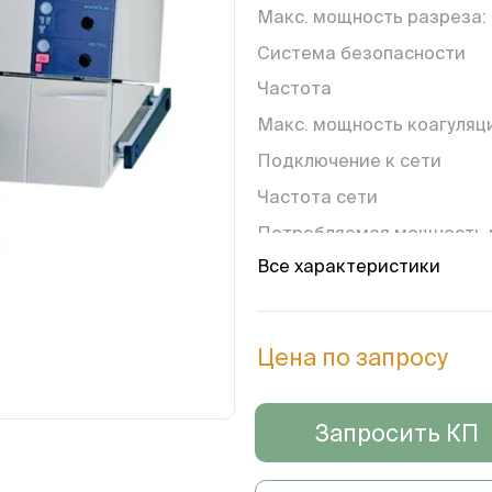
Макс. мощность разреза:
Система безопасности
Частота
Макс. мощность коагуляц
Подключение к сети
Частота сети
Потребляемая мощность 
дежурном режиме
Все характеристики
Потребляемая мощность 
макс. мощности ВЧ
Напряжение сети
Цена по запросу
Разъём выравнивания
потенциалов
Запросить КП
Размеры и масса
ширина x высота x глубин