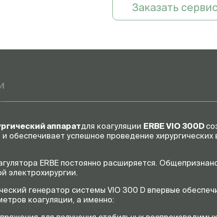
Заказать серви
Масса
Другие указания по проду
Упаковочная единица
Стандарты
Классификация согласно
93/42 ЕЭС
и
Класс защиты по EN 60 60
Тип согласно EN 60 601-1
ргический аппарат
для коагуляции
ERBE VIO 300D
со
-
n и обеспечивает успешное проведение хирургических
-
гулятора ERBE постоянно расширяется. Общепризнано
й электрохирургии.
ческий генератор системы VIO 300 D впервые обеспе
етров коагуляции, а именно: