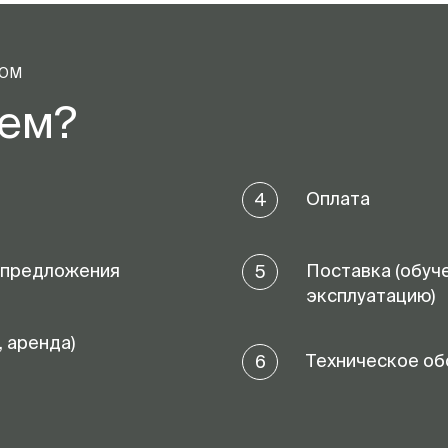
ТОМ
аем?
Оплата
4
 предложения
Поставка (обуч
5
эксплуатацию)
, аренда)
Техническое об
6