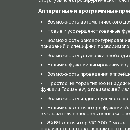
структуры электрохирургической сист
Аппаратные и программные преи
Возможность автоматического до
Новые и усовершенствованные функ
Возможность реконфигурирования 
показаний и специфики проводимого
Возможность установки необходим
Наличие функции лигирования круп
Возможность проведения апгрейдо
Простое, интерактивное и надежн
функции FocusView, отсеивающей и
Возможность индивидуального прог
Наличие у коагулятора функции R
выключателя непосредственно «с опе
ЭХВЧ коагулятор VIO 300 D может
различного состава, например вклю