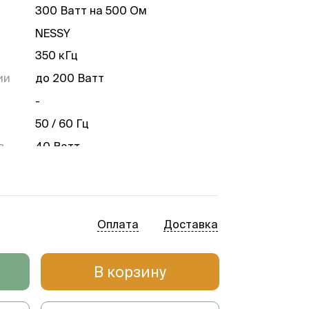
300 Ватт на 500 Ом
NESSY
350 кГц
ии
до 200 Ватт
-
50 / 60 Гц
в
40 Ватт
при
500 Ватт / 920 ВА
100-120 / 220-240 V
Оплата
Доставка
да
В корзину
-
а
410 x 165 x 380 мм