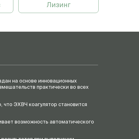
с
Лизинг
9,5 кг
кту
-
1 Шт.
-
-
1-1
I
CF
здан на основе инновационных
34-58-01-01
 вмешательств практически во всех
11-490
, что ЭХВЧ коагулятор становится
чивает возможность автоматического