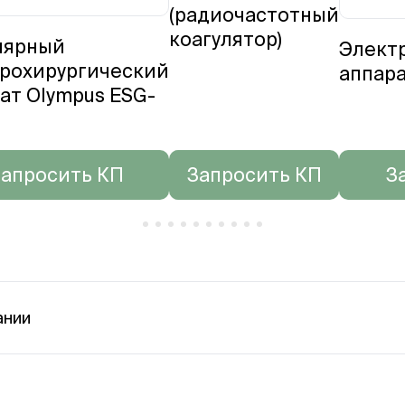
(радиочастотный
коагулятор)
лярный
Элект
рохирургический
аппар
ат Olympus ESG-
апросить КП
Запросить КП
З
ании