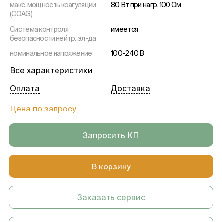
макс. мощность коагуляции
80 Вт при нагр. 100 Ом
(COAG)
Система контроля
имеется
безопасности нейтр. эл-да
номинальное напряжение
100-240 В
сети
Все характеристики
номинальная частота сети
50 / 60 Гц
Оплата
Доставка
Ширина×Высота×Глубина
280×135×300 мм
Масса
4 кг
Цена по запросу
классификация в
II b
соответствии с РД ЕЭС
Запросить КП
93/42
группа по
I
электробезопасности в
В корзину
соответствии с EN 60 601-1
Тип в соответствии с EN 60
CF
Заказать сервис
601-1
VIO 100 C
№ 10140-500