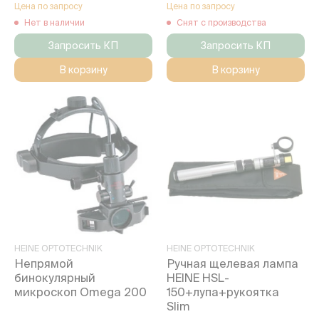
Цена по запросу
Цена по запросу
Нет в наличии
Снят с производства
Запросить КП
Запросить КП
В корзину
В корзину
HEINE OPTOTECHNIK
HEINE OPTOTECHNIK
Непрямой
Ручная щелевая лампа
бинокулярный
HEINE HSL-
микроскоп Omega 200
150+лупа+рукоятка
Slim