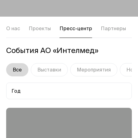
О нас
Проекты
Пресс-центр
Партнеры
В
События АО «Интелмед»
Все
Выставки
Мероприятия
Нов
Год