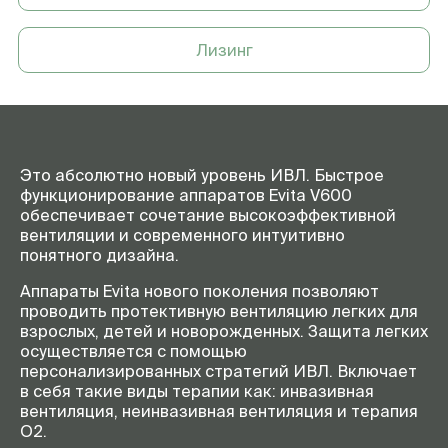
вентиляции с контролем
давления (PC-SIMV, PC-BIPAP,
PC-АС, PC-CMV, PC-APRV, PC-
Лизинг
PSV), Поддержка спонтанного
дыхания (SPN-CPAP/PS, SPN-
CPAP/VS, SPN-PPS)
Гарантия
1 год
Это абсолютно новый уровень ИВЛ. Быстрое
функционирование аппаратов Evita V600
обеспечивает сочетание высокоэффективной
вентиляции и современного интуитивно
понятного дизайна.
Аппараты Evita нового поколения позволяют
проводить протективную вентиляцию легких для
взрослых, детей и новорожденных. Защита легких
осуществляется с помощью
персонализированных стратегий ИВЛ. Включает
в себя такие виды терапии как: инвазивная
вентиляция, неинвазивная вентиляция и терапия
O2.