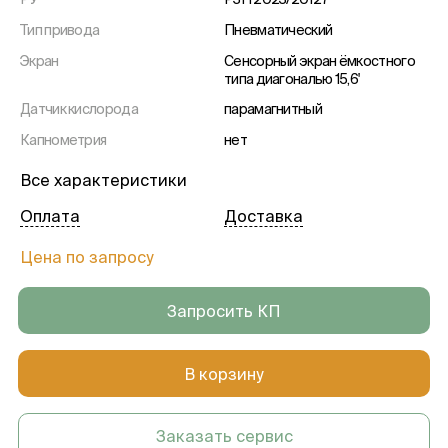
Тип привода
Пневматический
Экран
Сенсорный экран ёмкостного
типа диагональю 15,6'
Датчик кислорода
парамагнитный
Капнометрия
нет
Высокопоточная вентиляция
Да, с потоком до 80 л/мин
Все характеристики
Тип аппарата
Портативный
Оплата
Доставка
Возрастная группа
Для взрослых, детей и
новорожденных
Цена по запросу
Управление
Поворотный регулятор с
функцией нажатия, кнопки,
Запросить КП
сенсорный дисплей
Тип вентиляции
Инвазивный, неинвазивный, О2
терапия
В корзину
Режим вентиляции
Вентиляция с контролем
объема (VC-SIMV, VC-AC, VC-
CMV, VC-MMV), Режим
Заказать сервис