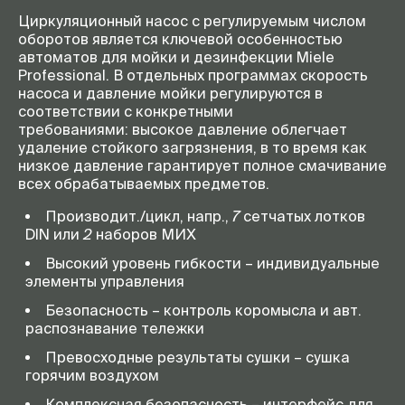
Циркуляционный насос с регулируемым числом
Выбор языка сообщений на
есть
оборотов является ключевой особенностью
дисплее
автоматов для мойки и дезинфекции Miele
Professional. В отдельных программах скорость
насоса и давление мойки регулируются в
соответствии с конкретными
требованиями: высокое давление облегчает
удаление стойкого загрязнения, в то время как
низкое давление гарантирует полное смачивание
всех обрабатываемых предметов.
Производит./цикл, напр.,
7
сетчатых лотков
DIN или
2
наборов МИХ
Высокий уровень гибкости – индивидуальные
элементы управления
Безопасность – контроль коромысла и авт.
распознавание тележки
Превосходные результаты сушки – сушка
горячим воздухом
Комплексная безопасность – интерфейс для