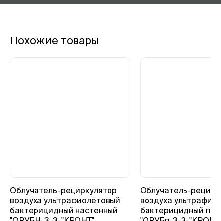
Похожие товары
Облучатель-рециркулятор
Облучатель-рецирк
воздуха ультрафиолетовый
воздуха ультрафио
бактерицидный настенный
бактерицидный пе
"ОРУБН-3-3-"КРОНТ"
"ОРУБп-3-3-"КРОНТ