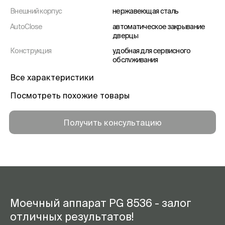
Внешний корпус
нержавеющая сталь
AutoClose
автоматическое закрывание
дверцы
Конструкция
удобная для сервисного
обслуживания
Дополнительно
зуммер, акустический сигнал
Все характеристики
окончания программы
Посмотреть похожие товары
Программа OXIVARIO
отсутствует/присутствует
Свободные ячейки для
30
Получить консультацию
программ [количество]
Контроль значения А0
есть
Возобновление программы в
есть
случае отключения
электроэнергии
Отображение оставшегося
есть
времени
Моечный аппарат PG 8536 - залог
Индикатор выполнения
есть
отличных результатов!
программы