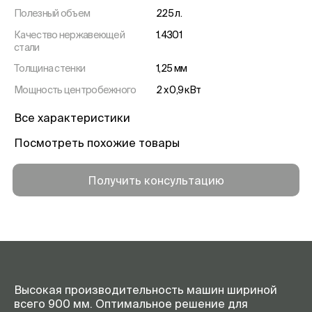
Полезный объем
225 л.
Качество нержавеющей
1.4301
стали
Толщина стенки
1,25 мм
Мощность центробежного
2 x 0,9 кВт
вентилятора
Все характеристики
Общая потребляемая
9 кВт
мощность
Посмотреть похожие товары
Фильтр взвешенных частиц
класса H 13, степень осаждения
>99,992%
Получить консультацию
Производительность
250 м3
воздуха
Высокая производительность машин шириной
всего 900 мм. Оптимальное решение для