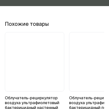
Похожие товары
Облучатель-рециркулятор
Облучатель-рецирк
воздуха ультрафиолетовый
воздуха ультрафио
бактерицидный настенный
бактерицидный пе