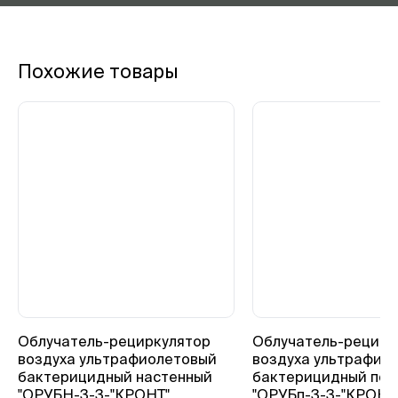
Похожие товары
Облучатель-рециркулятор
Облучатель-рецирк
воздуха ультрафиолетовый
воздуха ультрафио
бактерицидный настенный
бактерицидный пе
"ОРУБН-3-3-"КРОНТ"
"ОРУБп-3-3-"КРОНТ