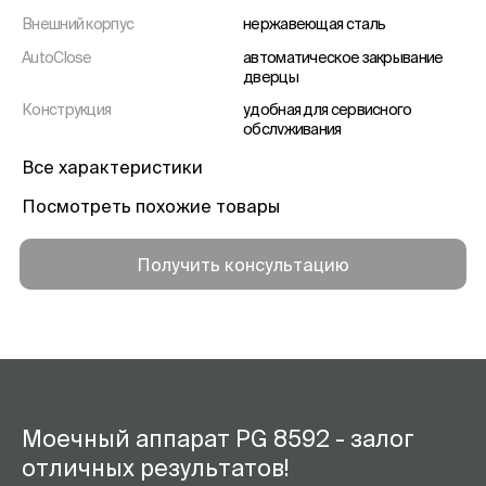
Внешний корпус
нержавеющая сталь
AutoClose
автоматическое закрывание
дверцы
Конструкция
удобная для сервисного
обслуживания
Дополнительно
зуммер, акустический сигнал
Все характеристики
окончания программы
Посмотреть похожие товары
Контроль значения А0
есть
Возобновление программы в
есть
Получить консультацию
случае отключения
электроэнергии
Отображение оставшегося
есть
времени
Индикатор выполнения
есть
программы
Выбор языка сообщений на
есть
Моечный аппарат PG 8592 - залог
дисплее
отличных результатов!