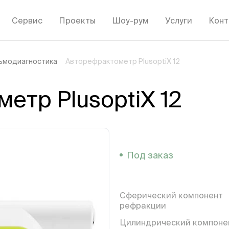
Сервис
Проекты
Шоу-рум
Услуги
Конт
ьмодиагностика
Авторефрактометр PlusoptiX 12
етр PlusoptiX 12
Под заказ
Сферический компонент
рефракции
Цилиндрический компоне