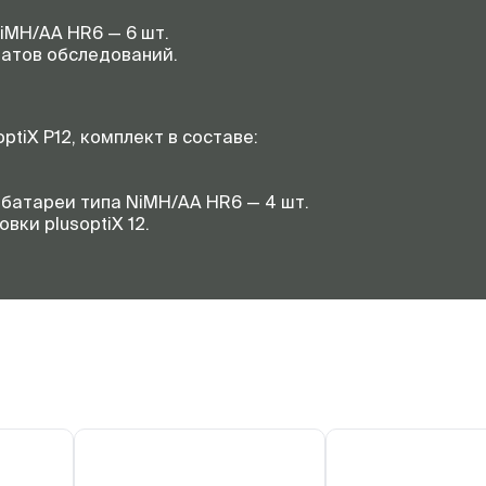
iMH/AA HR6 — 6 шт.
татов обследований.
optiX P12, комплект в составе:
батареи типа NiMH/AA HR6 — 4 шт.
вки plusoptiX 12.