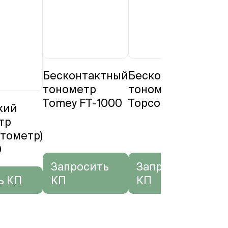
Бесконтактный
Бесконтактный
Бе
тонометр
тонометр
то
Tomey FT-1000
Topcon CT-800
TO
кий
тр
тометр)
0
Запросить
Запросить
ь КП
КП
КП