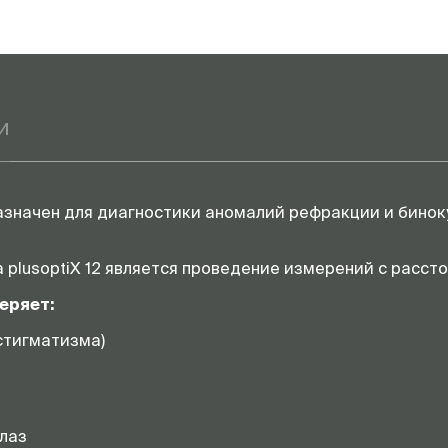
и
азначен для диагностики аномалий рефракции и биноку
plusoptiX 12 является проведение измерений с рассто
еряет:
стигматизма)
лаз