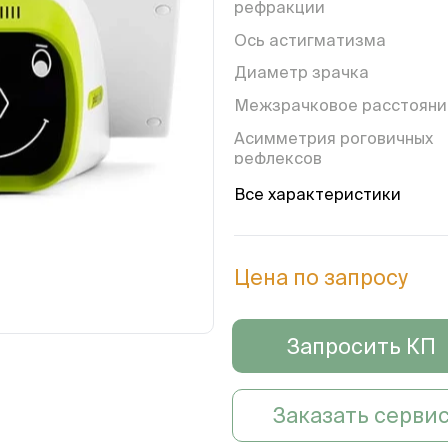
рефракции
Ось астигматизма
Диаметр зрачка
Межзрачковое расстояни
Асимметрия роговичных
рефлексов
Горизонтальная девиаци
Все характеристики
взгляда
Вертикальная девиация
взгляда
Цена по запросу
Наклон головы
Запросить КП
Заказать серви