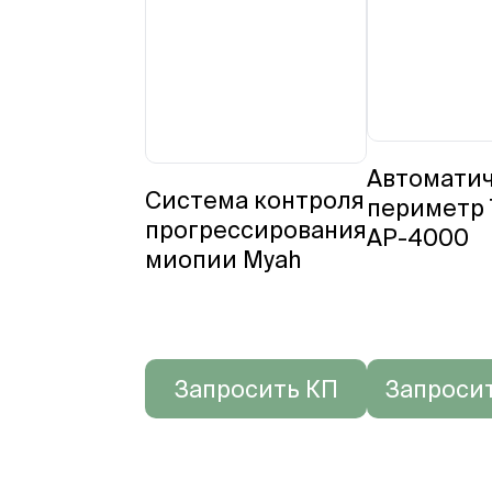
Автомати
Система контроля
периметр
прогрессирования
AP-4000
миопии Myah
Запросить КП
Запроси