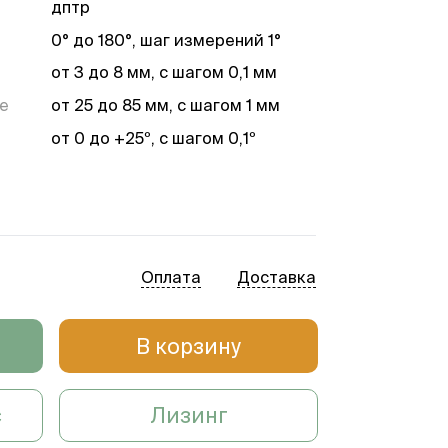
дптр
0° до 180°, шаг измерений 1°
от 3 до 8 мм, с шагом 0,1 мм
е
от 25 до 85 мм, с шагом 1 мм
от 0 до +25º, с шагом 0,1º
я
от -30 до +30º, с шагом 0,1º
от -30 до +30º, с шагом 0,1º
Оплата
Доставка
от -71 до +71º, с шагом 1º
В корзину
с
Лизинг