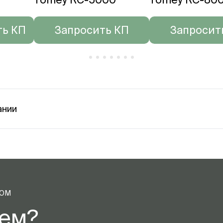
ть КП
Запросить КП
Запросит
ании
ТОМ
аем?