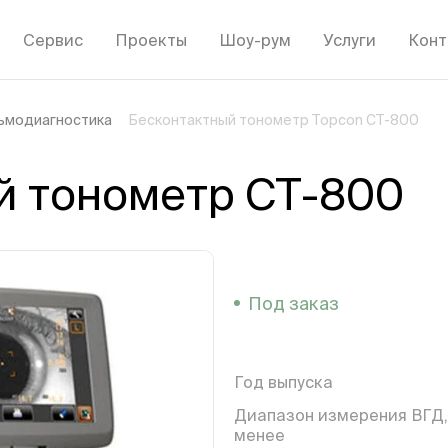
Сервис
Проекты
Шоу-рум
Услуги
Конт
ьмодиагностика
Бесконтактный тонометр Topcon CT-800
й тонометр CT-800
Под заказ
Год выпуска
Диапазон измерения ВГД,
менее