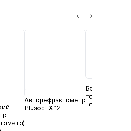
Бесконтактны
тонометр
Авторефрактометр
Tomey FT-1000
кий
PlusoptiX 12
тр
тометр)
0