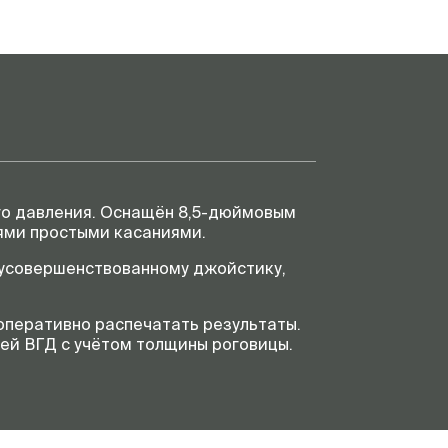
есть
ии
8,5″
джойстик
3 (2 оптических и 1
не
барометрический)
го давления. Оснащён 8,5-дюймовым
100-240 В
ями простыми касаниями.
 усовершенствованному джойстику,
317 х 521 х 437
оперативно распечатать результаты.
ей ВГД с учётом толщины роговицы.