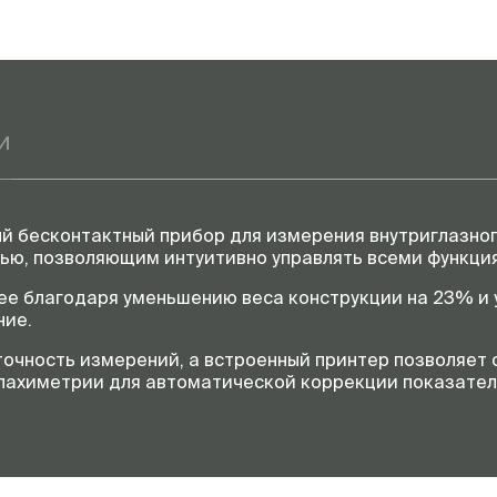
Звуковое оповещение при
слишком малом расстоян
между прибором и глазом
Диагональ монитора, не
менее
и
Манипулятор наведения
Количество сенсоров
измерительной системы, 
менее
ый бесконтактный прибор для измерения внутриглазно
Рабочее напряжение, не
тью, позволяющим интуитивно управлять всеми функци
более
нее благодаря уменьшению веса конструкции на 23% и
Размеры (ШхГхВ), мм
ние.
точность измерений, а встроенный принтер позволяет 
пахиметрии для автоматической коррекции показател