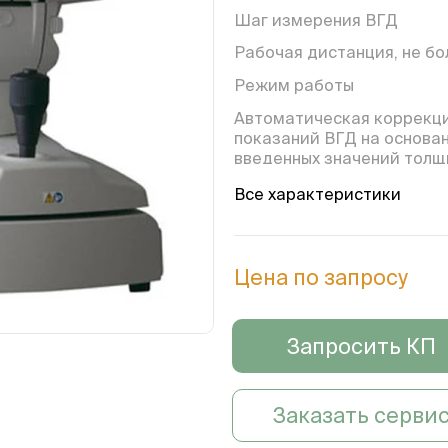
Шаг измерения ВГД
Рабочая дистанция, не бо
Режим работы
Автоматическая коррекц
показаний ВГД на основа
введенных значений тол
роговицы
Все характеристики
Режим измерения с ИОЛ
Функция проверки
воздушного потока перед
Цена по запросу
началом работы
Программный модуль
вычисления и подачи
Запросить КП
оптимального количество
воздуха при каждом
индивидуальном измерен
Заказать серви
обоих глаз