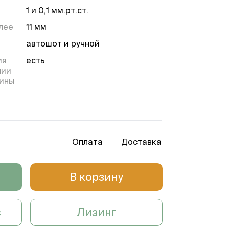
1 и 0,1 мм.рт.ст.
лее
11 мм
автошот и ручной
ия
есть
нии
щины
есть
есть
Оплата
Доставка
есть
В корзину
ии
с
Лизинг