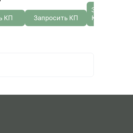
Запросить
ь КП
Запросить КП
КП