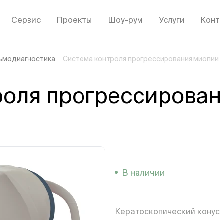
Сервис
Проекты
Шоу-рум
Услуги
Конт
ьмодиагностика
Система контроля прогрессирования миопии
роля прогрессирова
В наличии
Кератоскопический конус