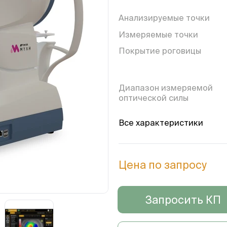
Анализируемые точки
Измеряемые точки
Покрытие роговицы
Диапазон измеряемой
оптической силы
Разрешение дисплея
Все характеристики
Осевая биометрия
Цена по запросу
Система захвата
изображения
Экран
Запросить КП
База данных