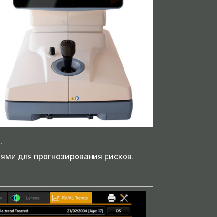
В, 50/60 Гц. Потребляемая
мощность: 100 ВА.
320 мм (Ш) x 490 мм (В) x 470 мм
(Г)
18 кг
Принтер USB, сетевой принтер.
PDF в сетевой папке, PDF на USB.
PDF или изображение в сетевой
папке или на USB.
Windows 10 64-bit
4 ГБ
.
500 ГБ
ями для прогнозирования рисков.
Встроенный LAN, 2x USB