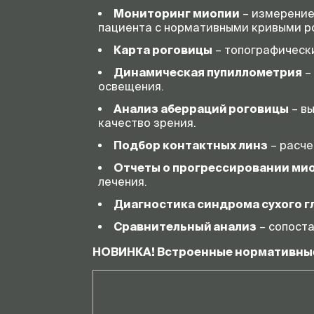
Мониторинг миопии
– измерение
пациента с нормативными кривыми р
Карта роговицы
– топографически
Динамическая пупиллометрия
–
освещения.
Анализ аберраций роговицы
– в
качество зрения.
Подбор контактных линз
– расче
Отчеты о прогрессировании ми
лечения.
Диагностика синдрома сухого г
Сравнительный анализ
– сопоста
НОВИНКА! Встроенные нормативные