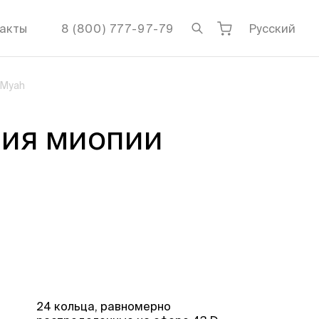
акты
8 (800) 777-97-79
Русский
 Myah
ния миопии
24 кольца, равномерно