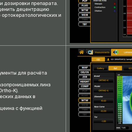
ки дозировки препарата.
оценить децентрацию
е ортокератологических и
ументы для расчёта
газопроницаемых линз
rtho-K).
еских данных в
цеина с функцией