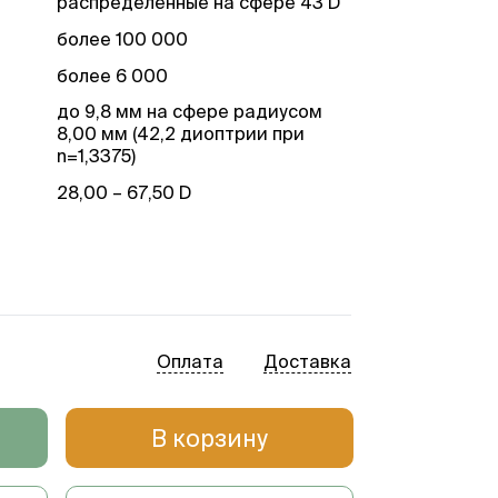
распределенные на сфере 43 D
более 100 000
более 6 000
до 9,8 мм на сфере радиусом
8,00 мм (42,2 диоптрии при
n=1,3375)
28,00 – 67,50 D
0,01 D, 0,01 мм
низкокогерентная
интерферометрия на
оптоволокне (SLED @ 820 нм)
Оплата
Доставка
автофокусировка с
направляющим фокусом
10,1-дюймовый емкостный
В корзину
сенсорный LCD
встроенная