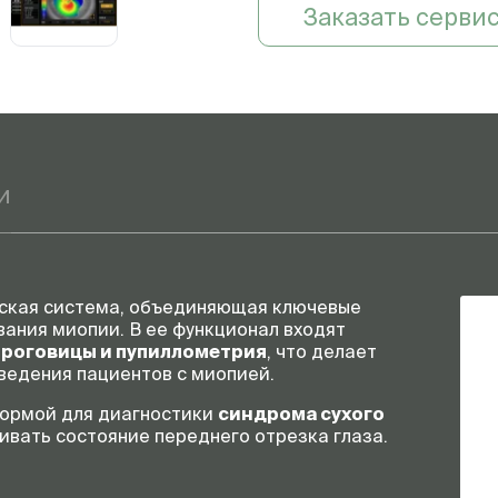
Заказать серви
Пупиллометрия
Флуоресцеиновая
диагностика
Отчеты
и
ская система, объединяющая ключевые
вания миопии. В ее функционал входят
 роговицы и пупиллометрия
, что делает
Условия эксплуатации
ведения пациентов с миопией.
ормой для диагностики
синдрома сухого
нивать состояние переднего отрезка глаза.
Электропитание