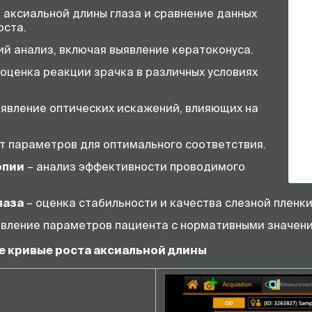
 аксиальной длины глаза и сравнение данных
оста.
Размеры
й анализ, включая выявление кератоконуса.
 оценка реакции зрачка в различных условиях
Масса
Варианты печати
ыявление оптических искажений, влияющих на
т параметров для оптимального соответствия.
Операционная система
опии
– анализ эффективности проводимого
Оперативная память
лаза
– оценка стабильности и качества слезной пленки
Жесткий диск
вление параметров пациента с нормативными значени
Внешние подключения
 кривые роста аксиальной длины