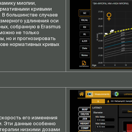
намику миопии,
нормативными кривыми
. В большинстве случаев
езмерного удлинения оси
ных, собранную в Erasmus
 можно не только
ы, но и прогнозировать
ове нормативных кривых
скорость его изменения
и. Эти данные особенно
 терапии низкими дозами