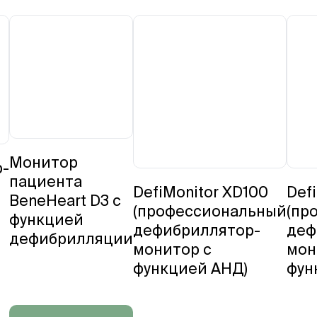
Монитор
-
пациента
DefiMonitor XD100
Def
BeneHeart D3 с
(професcиональный
(пр
функцией
дефибриллятор-
деф
дефибрилляции
монитор с
мон
функцией АНД)
фун