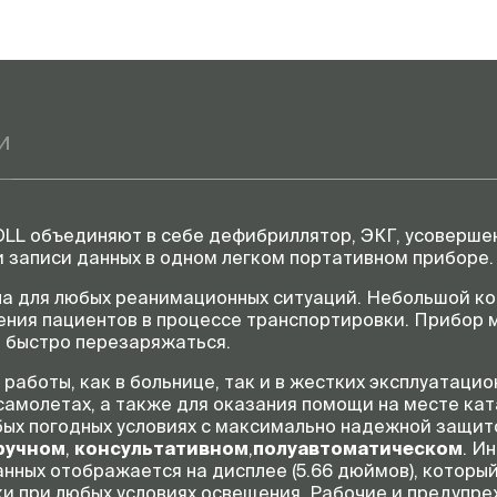
и
LL объединяют в себе дефибриллятор, ЭКГ, усоверш
 записи данных в одном легком портативном приборе.
на для любых реанимационных ситуаций. Небольшой к
ия пациентов в процессе транспортировки. Прибор мо
т быстро перезаряжаться.
аботы, как в больнице, так и в жестких эксплуатацио
самолетах, а также для оказания помощи на месте кат
бых погодных условиях с максимально надежной защит
ручном
,
консультативном
,
полуавтоматическом
. И
анных отображается на дисплее (5.66 дюймов), которы
ки при любых условиях освещения. Рабочие и предуп