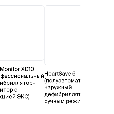
iMonitor XD10
HeartSave 6
Hea
офесcиональный
(полуавтоматический
(по
ибриллятор-
наружный
на
итор с
дефибриллятор с
деф
кцией ЭКС)
ручным режимом)
руч
мон