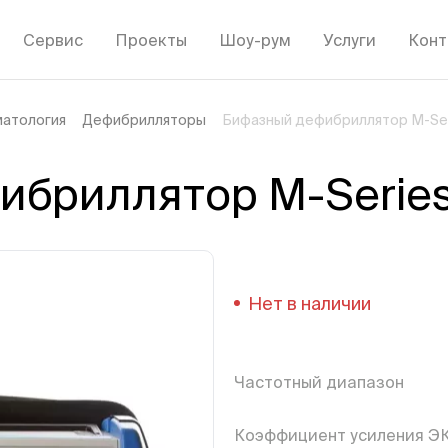
Сервис
Проекты
Шоу-рум
Услуги
Конт
матология
Дефибрилляторы
Бифазный дефибриллятор М-Se
ибриллятор М-Serie
Нет в наличии
Частотный диапазон
Коэффициент усиления Э