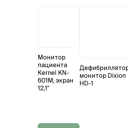
Монитор
пациента
Дефибриллятор
Kernel KN-
монитор Dixion
601M, экран
HD-1
12,1”