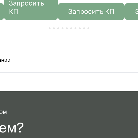
Запросить
КП
Запросить КП
ании
ТОМ
аем?