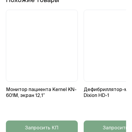
Монитор пациента Kernel KN-
Дефибриллятор-мо
601M, экран 12,1”
Dixion HD-1
Запросить КП
Запросить 