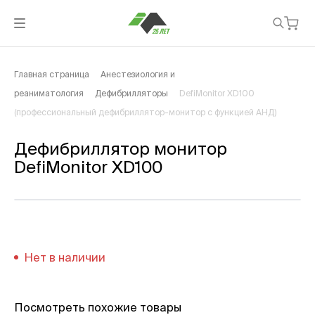
Главная страница
Анестезиология и
реаниматология
Дефибрилляторы
DefiMonitor XD100
(професcиональный дефибриллятор-монитор с функцией АНД)
Дефибриллятор монитор
DefiMonitor XD100
Нет в наличии
Посмотреть похожие товары