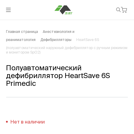
Главная страница
Анестезиология и
реаниматология
Дефибрилляторы
HeartSave 6S
(полуавтоматический наружный дефибриллятор с ручным режимом
и монитором SpO2)
Полуавтоматический
дефибриллятор HeartSave 6S
Primedic
Нет в наличии