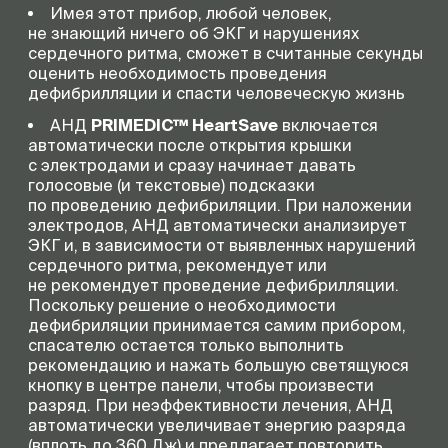
Имея этот прибор, любой человек,
не знающий ничего об ЭКГ и нарушениях
сердечного ритма, сможет в считанные секунды
оценить необходимость проведения
дефибрилляции и спасти человеческую жизнь
АНД
PRIMEDIC™ HeartSave
включается
автоматически после открытия крышки
с электродами и сразу начинает давать
голосовые (и текстовые) подсказки
по проведению дефибриляции. При наложении
электродов, АНД автоматически анализирует
ЭКГ и, в зависимости от выявленных нарушений
сердечного ритма, рекомендует или
не рекомендует проведение дефибрилляции.
Поскольку решение о необходимости
дефибриляции принимается самим прибором,
спасателю остается только выполнить
рекомендацию и нажать большую светящуюся
кнопку в центре панели, чтобы произвести
разряд. При неэффективности лечения, АНД
автоматически увеличивает энергию разряда
(вплоть до 360 Дж) и предлагает повторить