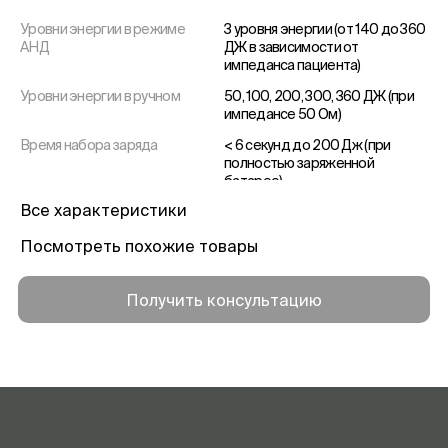
Уровни энергии в режиме
3 уровня энергии (от 140 до 360
АНД
ДЖ в зависимости от
импеданса пациента)
Уровни энергии в ручном
50, 100, 200, 300, 360 ДЖ (при
импедансе 50 Ом)
Время набора заряда
< 6 секунд до 200 Дж (при
полностью заряженной
батарее)
Все характеристики
Активная площадь
164 см2
Длина кабеля
1.5 м
Посмотреть похожие товары
Сопротивление пациента
23 - 200 Ом
Получить консультацию