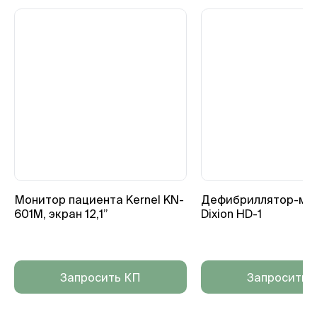
Монитор пациента Kernel KN-
Дефибриллятор-мо
601M, экран 12,1”
Dixion HD-1
Запросить КП
Запросить 