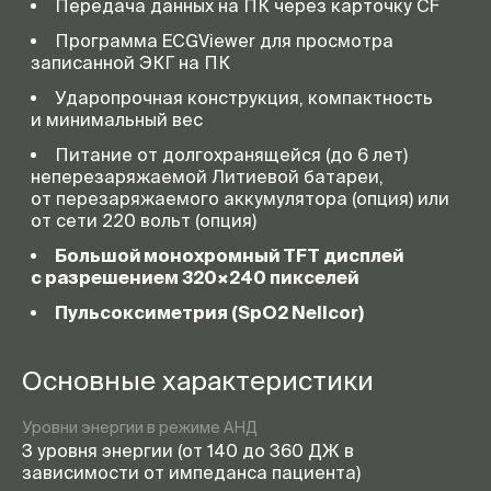
Передача данных на ПК через карточку CF
Программа ECGViewer для просмотра
записанной ЭКГ на ПК
Ударопрочная конструкция, компактность
и минимальный вес
Питание от долгохранящейся (до 6 лет)
неперезаряжаемой Литиевой батареи,
от перезаряжаемого аккумулятора (опция) или
от сети 220 вольт (опция)
Большой монохромный TFT дисплей
с разрешением 320×240 пикселей
Пульсоксиметрия (SpO2 Nellcor)
Основные характеристики
Уровни энергии в режиме АНД
3 уровня энергии (от 140 до 360 ДЖ в
зависимости от импеданса пациента)