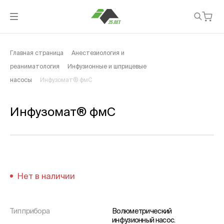
Главная страница
Анестезиология и
реаниматология
Инфузионные и шприцевые
насосы
Инфузомат® фмС
Инфузомат® фмС
Нет в наличии
Тип прибора
Волюметрический
инфузионный насос.