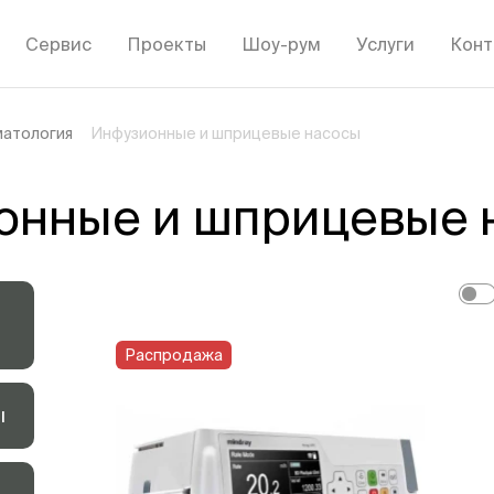
Сервис
Проекты
Шоу-рум
Услуги
Конт
матология
Инфузионные и шприцевые насосы
онные и шприцевые 
Распродажа
ы