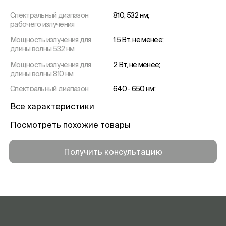
Спектральный диапазон
810, 532 нм;
рабочего излучения
Мощность излучения для
1.5 Вт, не менее;
длины волны 532 нм
Мощность излучения для
2 Вт, не менее;
длины волны 810 нм
Спектральный диапазон
640 - 650 нм;
излучения маркера
Все характеристики
Мощность излучения
2 мВт, не более;
маркера
Посмотреть похожие товары
Диаметр пятна в фокальной
0.06 – 0.5 мм;
плоскости
Получить консультацию
Длительность одиночного
0.05 – 0.7 сек;
импульса
Интервал между импульсами
0.2 – 3 сек;
при автоповторе