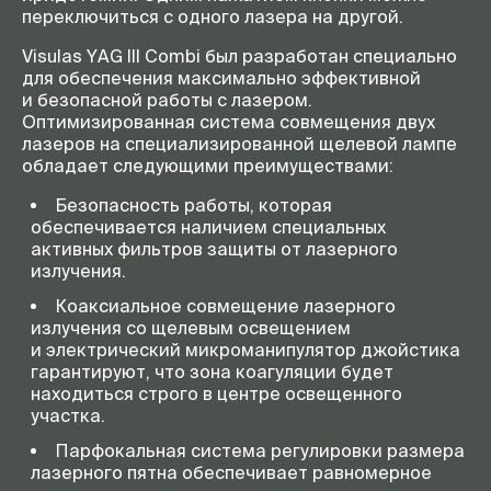
переключиться с одного лазера на другой.
Требования
100–240 В ±10%, 50–60 Гц,
к электропитанию
макс. ток 1,4–0,7, А,
Visulas YAG III Combi был разработан специально
краткосрочный максимум (<
для обеспечения максимально эффективной
1сек) — 2,2, А
и безопасной работы с лазером.
Габариты (ВхШхГ)
135×210×330 мм
Оптимизированная система совмещения двух
лазеров на специализированной щелевой лампе
Освещение
12 В, 30 Вт, галогеновая лампа,
обладает следующими преимуществами:
регулируемая
Безопасность работы, которая
Увеличение
5, 8, 12, 20, 32, система Галилея
с окулярами 10 х и тубусом f =
обеспечивается наличием специальных
140 мм
активных фильтров защиты от лазерного
излучения.
Тубус
Параллельный, f =140 мм,
регулировка межзрачкового
Коаксиальное совмещение лазерного
расстояния 55–78 мм
излучения со щелевым освещением
и электрический микроманипулятор джойстика
Окуляры
10×, компенсация аметропии ±8
гарантируют, что зона коагуляции будет
Д
находиться строго в центре освещенного
Диапазон размеров щели
По ширине 0–14 мм, плавная
участка.
регулировка, по высоте —
ступенчато 1, 3, 5, 9, 14 мм
Парфокальная система регулировки размера
лазерного пятна обеспечивает равномерное
Габариты (ВxШxГ)
623×210×330 мм