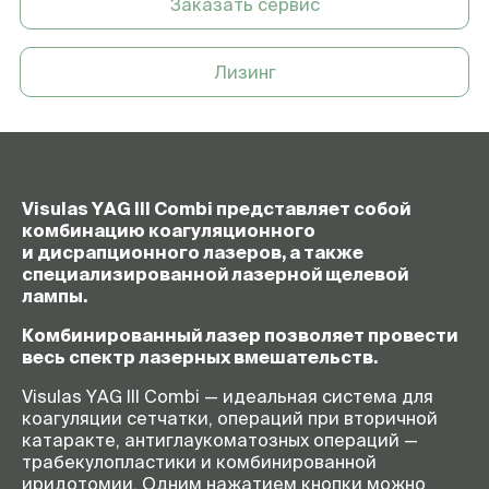
Профиль распределения
СуперГауссовский
Заказать сервис
энергии
Энергия оптического пробоя
2,5 мДж
Лизинг
в воздухе
Длительность импульса
<4 нсек (обычно 2–3 нсек)
Максимальная энергия
Одиночного — 10 мДж,
импульса
Двойного — 23 мДж, Тройного —
35 мДж
Visulas YAG III Combi представляет собой
Регулировка
22 ступени
комбинацию коагуляционного
энергетического уровня
и дисрапционного лазеров, а также
Максимальная частота
2,5 Гц
специализированной лазерной щелевой
повторения импульсов
лампы.
Диаметр фокуса
10 микрон в воздухе
Комбинированный лазер позволяет провести
Выходной угол апертуры
16°
весь спектр лазерных вмешательств.
Прицельный луч
Диодный лазер 670 нм, 5–
Visulas YAG III Combi — идеальная система для
150 мкВт, система
коагуляции сетчатки, операций при вторичной
четырёхточечного
катаракте, антиглаукоматозных операций —
фокусировочного луча
трабекулопластики и комбинированной
Смещение фокуса
+150 мкм, 0–150 мкм
иридотомии. Одним нажатием кнопки можно