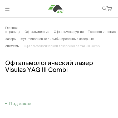
Главная
страница
Офтальмология
Офтальмохирургия
Терапевтические
лазеры
Мультиволновые / комбинированные лазерные
системы
Офтальмологический лазер Visulas YAG III Combi
Офтальмологический лазер
Visulas YAG III Combi
Под заказ