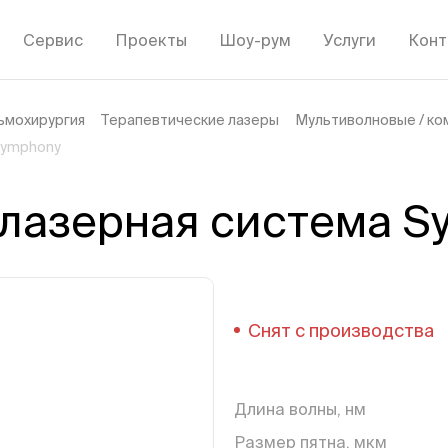
Сервис
Проекты
Шоу-рум
Услуги
Конт
ьмохирургия
Терапевтические лазеры
Мультиволновые / к
Symphony
 лазерная система S
Снят с производства
Длина волны, нм
Размер пятна, мкм