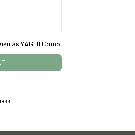
sulas YAG III Combi
КП
ании