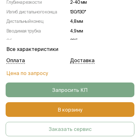
Глубина резкости
2-40 мм
Изгиб дистального конца
130/130°
Дистальный конец
4,8 мм
Вводимая трубка
4,9 мм
Общая длина
635 мм
Все характеристики
Рабочая длина
265 мм
Инструментальный канал
2 мм
Оплата
Доставка
Цена по запросу
Запросить КП
В корзину
Заказать сервис