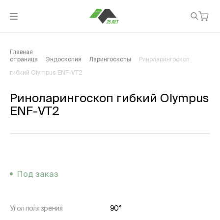
Главная
страница
Эндоскопия
Ларингоскопы
Риноларингоскоп
гибкий Olympus ENF-VT2
Риноларингоскоп гибкий Olympus
ENF-VT2
Под заказ
Угол поля зрения
90°