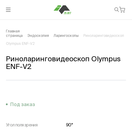
Главная
страница
Эндоскопия
Ларингоскопы
Риноларинговидеоскоп
Olympus ENF-V2
Риноларинговидеоскоп Olympus
ENF-V2
Под заказ
Угол поля зрения
90°