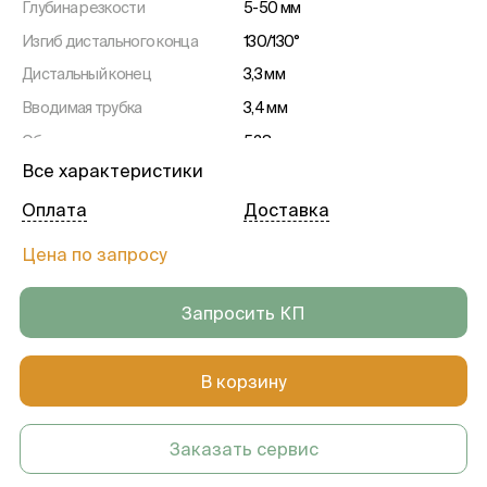
Глубина резкости
5-50 мм
Изгиб дистального конца
130/130°
Дистальный конец
3,3 мм
Вводимая трубка
3,4 мм
Общая длина
528 мм
Все характеристики
Рабочая длина
300 мм
Инструментальный канал
2 мм
Оплата
Доставка
Цена по запросу
Запросить КП
В корзину
Заказать сервис