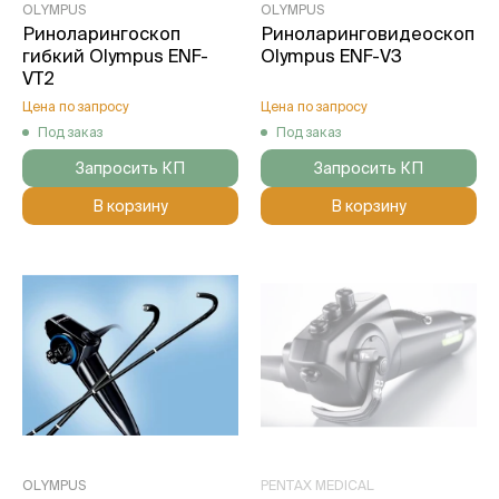
OLYMPUS
OLYMPUS
Риноларингоскоп
Риноларинговидеоскоп
гибкий Olympus ENF-
Olympus ENF-V3
VT2
Цена по запросу
Цена по запросу
Под заказ
Под заказ
Запросить КП
Запросить КП
В корзину
В корзину
OLYMPUS
PENTAX MEDICAL