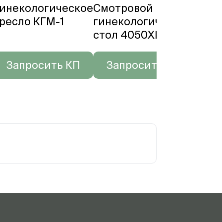
инекологическое
Смотровой
Гине
ресло КГМ-1
гинекологический
унив
стол 4050XF
крес
Запросить КП
Запросить КП
За