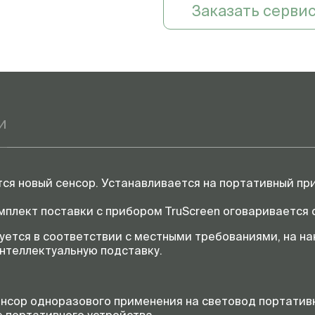
Заказать серви
и
тся новый сенсор. Устанавливается на портативный п
мплект поставки с прибором TruScreen оговаривается
уется в соответствии с местными требованиями, на н
интеллектуальную подставку.
нсор одноразового применения на световод портатив