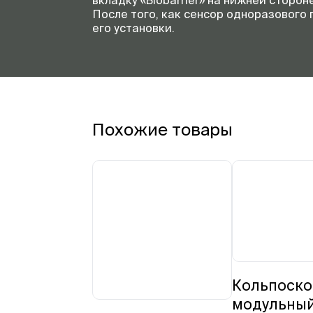
вкладку «Biobarrier» на нижней сторон
После того, как сенсор одноразового
его установки.
Похожие товары
Кольпоско
модульны