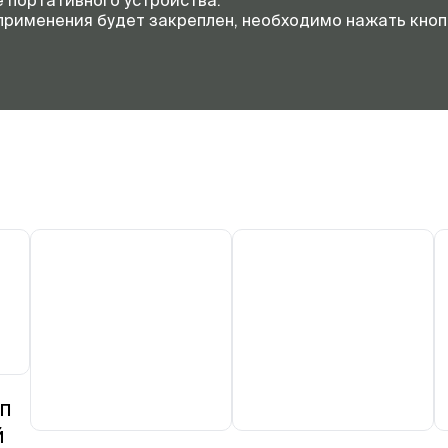
е портативного устройства.
 применения будет закреплен, необходимо нажать кно
п
й