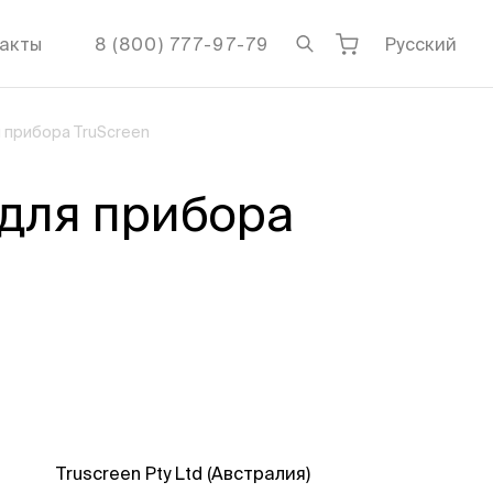
акты
8 (800) 777-97-79
Русский
 прибора TruScreen
для прибора
Truscreen Pty Ltd (Австралия)