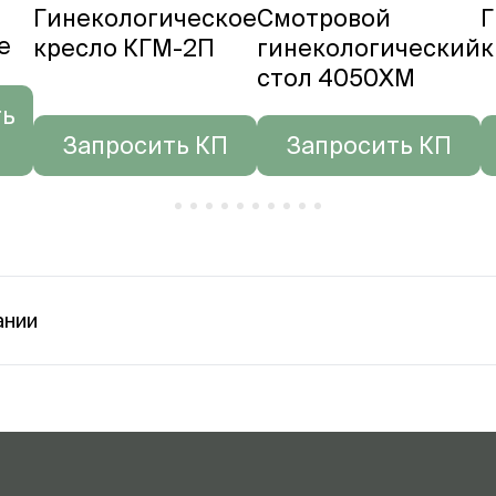
Гинекологическое
Смотровой
Г
е
кресло КГМ-2П
гинекологический
к
стол 4050XM
ть
Запросить КП
Запросить КП
ании