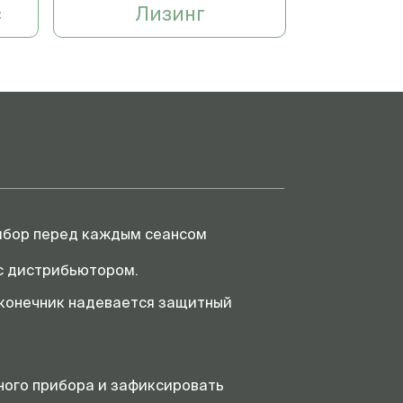
с
Лизинг
рибор перед каждым сеансом
 с дистрибьютором.
аконечник надевается защитный
ного прибора и зафиксировать