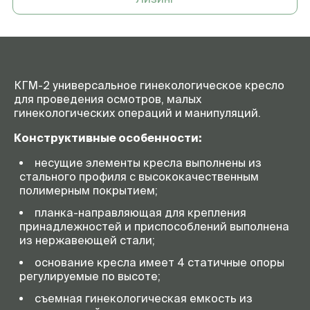
Продольный наклон панели
не менее 20º/10°
кресла (Тренделенбург/
Антитренделенбург)
Безопасная рабочая нагрузка
200 кг
Масса кресла (базовая
не более 85 кг
комплектация)
КГМ-2 универсальное гинекологическое кресло
для проведения осмотров, малых
Напряжение питания
24 В
гинекологических операций и манипуляций.
электропривода
Конструктивные особенности:
Напряжение питания кресла
50 Гц
220В
несущие элементы кресла выполнены из
стального профиля с высококачественным
полимерным покрытием;
планка-направляющая для крепления
принадлежностей и приспособлений выполнена
из нержавеющей стали;
основание кресла имеет 4 статичные опоры
регулируемые по высоте;
съемная гинекологическая емкость из