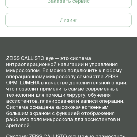
Заказать сервис
подключения к ZEISS OPMI
LUMERA 700 и к сети больницы
Источник питания
Интегрированный
Лизинг
безвентиляторный источник
питания для медицинского
использования 150 Вт
Масса
14 кг
Языки интерфейса
Немецкий, английский,
французский, итальянский,
ZEISS CALLISTO eye — это система
испанский, японский, финский,
интраоперационной навигации и управления
датский, норвежский,
микроскопом. Ее можно подключить к любому
шведский, португальский
операционному микроскопу семейства ZEISS
(Бразилия, Португалия), русский,
OPMI LUMERA в качестве дополнительной опции,
голландский
что позволит применить самые современные
технологии для помощи хирургу, обучения
ассистентов, планирования и записи операции.
Система оснащена высококачественным
большим экраном с функцией отображения
рабочего поля микроскопа для ассистентов и
зрителей.
Систему ZEISS CALLISTO eye можно разместить