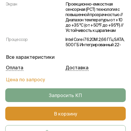
Экран
Проекционно-емкостная
сенсорная (PCT) технология с
повышенной прозрачностью //
Диапазон температуры от +10
до +35 °C (от +50°F до +95°F) //
Устойчивость к царапинам
Процессор
Intel Core i7 620M 2,66 ГГц SATA,
500 ГБ Интегрированный 22-
дюймовый плоский экран с
высокой яркостью и широким
Все характеристики
углом обзора
Оплата
Доставка
Видеосигналы
PAL 576i50, NTSC 480i60,
1080i50, 1080i60
Цена по запросу
Порты
1 × CAN-Bus, 1 × RS232, 2 × 1
Gigabit Ethernet, 5 × USB 2.0, 1 ×
выравнивание потенциалов
Запросить КП
Видеовход
1 × Y/C, 1 × HD-SDI
Видеовыход
1 × VGA, 2 × HDMI
В корзину
Подключение
Интегрированный порт RJ45
10/100Base-T Ethernet для