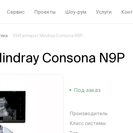
Сервис
Проекты
Шоу-рум
Услуги
Конт
тика
УЗИ аппарат Mindray Consona N9P
indray Consona N9P
Под заказ
Производитель
Класс системы
Тип