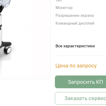
Монитор
Разрешение экрана
Командный дисплей
Количество активных
разъемов для датчиков
Все характеристики
Встроенный жесткий дис
Wi-Fi
Цена по запросу
Встроенная батарея
Вес, кг
Запросить КП
Заказать серви