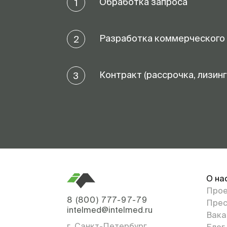
Обработка запроса
1
Разработка коммерческого
2
Контракт (рассрочка, лизинг
3
О на
Про
8 (800) 777-97-79
Прес
intelmed@intelmed.ru
Вака
г. Санкт-Петербург
Блог