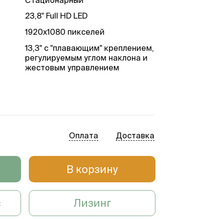
23,8" Full HD LED
1920х1080 пикселей
13,3" c "плавающим" креплением,
регулируемым углом наклона и
жестовым управлением
5
к
1 Тб
есть
Оплата
Доставка
1 час непрерывного
сканирования
≤65
В корзину
с
Лизинг