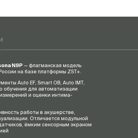
и
sona N9P
— флагманская модель
 России на базе платформы ZST+.
енты Auto EF, Smart OB, Auto IMT,
о обучения для автоматизации
 измерений и оценки интима-
ивность работы в акушерстве,
зуализации. Отличается модульной
датчиков, ёмким сенсорным экраном
цией