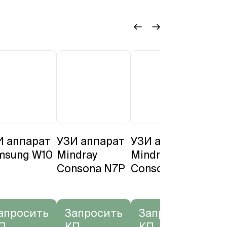
И аппарат
УЗИ аппарат
УЗИ аппарат
УЗИ
msung W10
Mindray
Mindray
Min
Consona N7P
Consona N7Q
Res
апросить
Запросить
Запросить
За
П
КП
КП
К