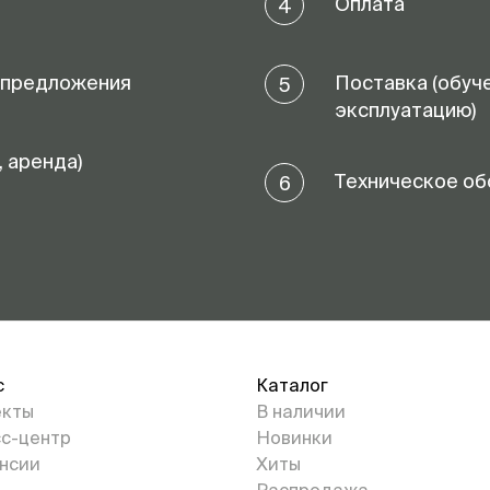
Оплата
4
 предложения
Поставка (обуч
5
эксплуатацию)
, аренда)
Техническое об
6
с
Каталог
екты
В наличии
с-центр
Новинки
нсии
Хиты
Распродажа