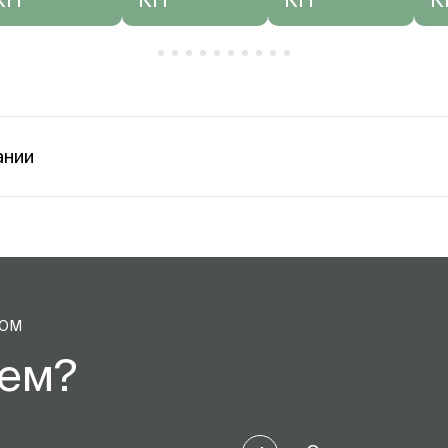
ании
ТОМ
аем?