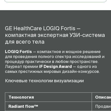
допплер
ЭКГ Модуль
да
Расширенный акушерский
да
пакет
GE HealthCare LOGIQ Fortis —
Расширенный кардиопакет
да
компактная экспертная УЗИ-система
Подогреватель геля
да
для всего тела
LOGIQ Fortis
— компактное и мощное решение
для проведения полного спектра исследований и
процедур практически в любом пространстве.
Лауреат премии
iF Design Award
— одного из
самых престижных мировых дизайн-конкурсов.
Ключевые технологии визуализации
Технология
Описа
Radiant flow™
Продвин