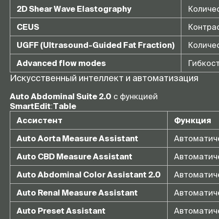
2D Shear Wave Elastography
Количес
CEUS
Контрас
UGFF (Ultrasound-Guided Fat Fraction)
Количес
Advanced flow modes
Гибкост
Искусственный интеллект и автоматизация
Auto Abdominal Suite 2.0
с функцией
SmartEdit
:
Table
Ассистент
Функция
Auto Aorta Measure Assistant
Автоматиче
Auto CBD Measure Assistant
Автоматич
Auto Abdominal Color Assistant 2.0
Автоматиче
Auto Renal Measure Assistant
Автоматиче
Auto Preset Assistant
Автоматиче