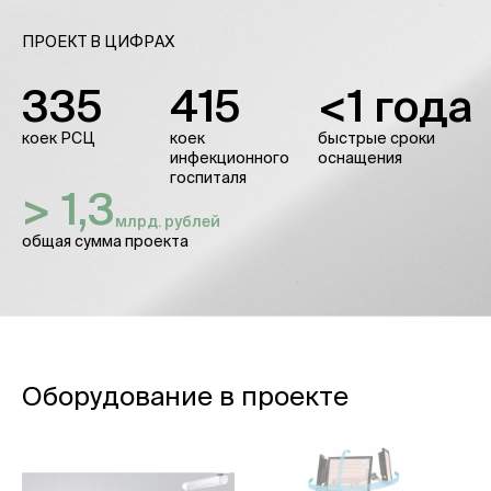
ПРОЕКТ В ЦИФРАХ
335
415
<1 года
коек РСЦ
коек
быстрые сроки
инфекционного
оснащения
госпиталя
> 1,3
млрд. рублей
общая сумма проекта
Оборудование в проекте