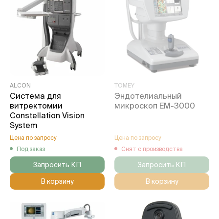
ALCON
TOMEY
Система для
Эндотелиальный
витректомии
микроскоп EM-3000
Constellation Vision
System
Цена по запросу
Цена по запросу
Под заказ
Снят с производства
Запросить КП
Запросить КП
В корзину
В корзину