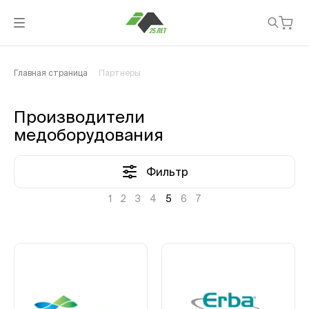
Главная страница
Партнеры
Производители
медоборудования
Фильтр
1
2
3
4
5
6
7