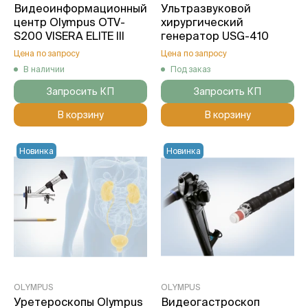
Видеоинформационный
Ультразвуковой
центр Olympus OTV-
хирургический
S200 VISERA ELITE III
генератор USG-410
Цена по запросу
Цена по запросу
В наличии
Под заказ
Запросить КП
Запросить КП
В корзину
В корзину
Новинка
Новинка
OLYMPUS
OLYMPUS
Уретероскопы Olympus
Видеогастроскоп