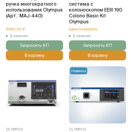
ручка многократного
система с
использования Olympus
колоноскопом EEIII 190
(Арт.: MAJ-440)
Colono Basic Kit
Olympus
5990,00 ₽
Цена по запросу
В наличии
В наличии
Запросить КП
Запросить КП
В корзину
В корзину
Новинка
OLYMPUS
OLYMPUS