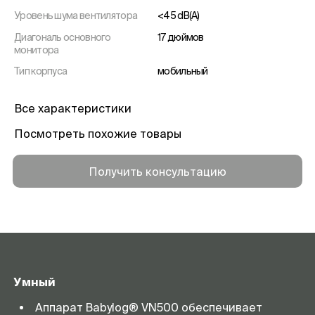
Уровень шума вентилятора
<45 dB(A)
Диагональ основного
17 дюймов
монитора
Тип корпуса
мобильный
Аккумулятор
30 минут (100 минут - опция)
Все характеристики
Габариты, см
36 * 34,7 * 42,4 (вместе с
монитором C500 – 57,7 * 140 *
Посмотреть похожие товары
67,7)
Минимальный дыхательный
2 мл
Получить консультацию
объем
Умный
Аппарат Babylog® VN500 обеспечивает