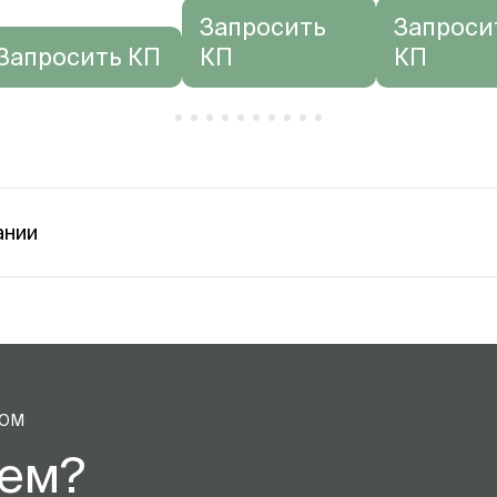
Запросить
Запроси
Запросить КП
КП
КП
ании
ТОМ
аем?