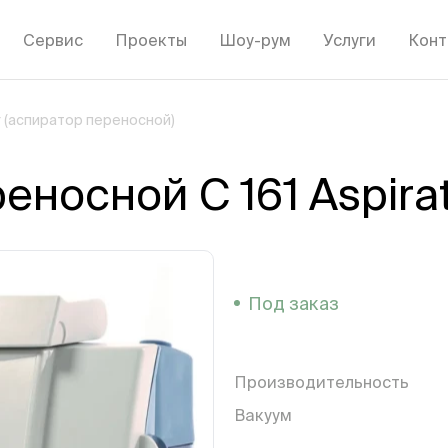
Сервис
Проекты
Шоу-рум
Услуги
Конт
or (аспиратор переносной)
носной C 161 Aspira
Под заказ
Производительность
Вакуум