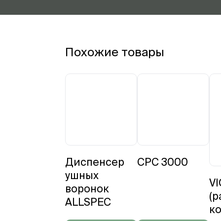
Похожие товары
Диспенсер
CPC 3000
ушных
VI
воронок
(
ALLSPEC
ко