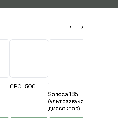
CPC 1500
ЛОР-
комбай
Sonoca 185
Expert p
(ультразвуковой
диссектор)