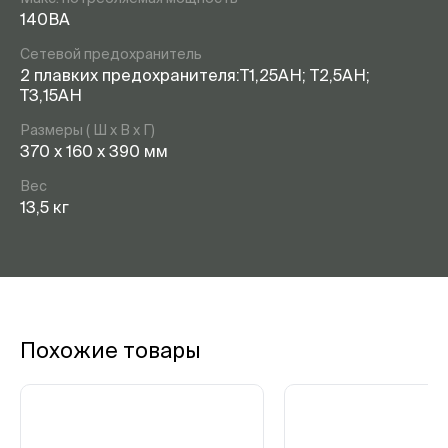
140ВА
Сетевой предохранитель
2 плавких предохранителя:Т1,25АН; T2,5АН;
Т3,15АН
Размеры ( Ш х В х Г)
370 х 160 х 390 мм
Вес
13,5 кг
Похожие товары