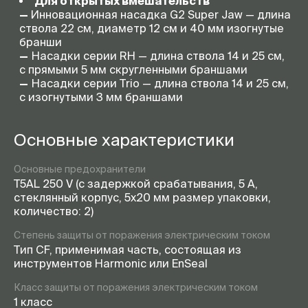
Для открытых вмешательств
—
Инновационная насадка G2 Super Jaw — длина
ствола 22 см, диаметр 12 см и 40 мм изогнутые
бранши
—
Насадки серии RH — длина ствола 14 и 25 см,
с прямыми 5 мм скругленными браншами
—
Насадки серии Trio — длина ствола 14 и 25 см,
с изогнутыми 3 мм браншами
Основные характеристики
Основные предохранители
T5AL 250 V (с задержкой срабатывания, 5 A,
стеклянный корпус, 5x20 мм размер упаковки,
количество: 2)
Степень защиты от поражения электрическим током
Тип CF, применимая часть, состоящая из
инструментов Harmonic или EnSeal
Класс защиты от поражения электрическим током
1 класс