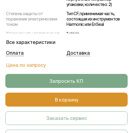
упаковки, количество: 2)
Степень защиты от
Тип CF, применимая часть,
поражения электрическим
состоящая из инструментов
током
Harmonic или EnSeal
Класс защиты от поражения
1 класс
электрическим током
Все характеристики
Питание от сети
100 - 240 В ~, 50/60 Гц, 500 ВА
Оплата
Доставка
Выходная мощность EnSeal
Макс. 100 В перемен. тока, RMS.
Максимум 135 Вт (номинальная
Цена по запросу
нагрузка 15 Ом)
Выходная мощность
Макс. 150 В перемен. тока, RMS
Запросить КП
Harmonic
35 Ватт непрерывной
мощности
Температура
от 15 °C до 27 °C
В корзину
Относительная влажность
30% -75% без конденсации
Атмосферное давление
700 гПа - 1060 гПа
Заказать сервис
Вес
Генератор: 5,9 кг. Тележка: 16,8
кг. Ножной привод: 3,6 кг