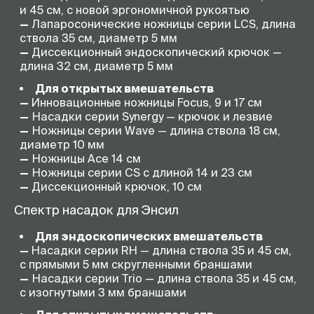
и 45 см, с новой эргономичной рукоятью
—
Лапаросонические ножницы серии LCS, длина
ствола 35 см, диаметр 5 мм
—
Диссекционный эндоскопический крючок —
длина 32 см, диаметр 5 мм
Для открытых вмешательств
—
Инновационные ножницы Focus, 9 и 17 см
—
Насадки серии Synergy — крючок и лезвие
—
Ножницы серии Wave — длина ствола 18 см,
диаметр 10 мм
—
Ножницы Ace 14 см
—
Ножницы серии CS с длиной 14 и 23 см
—
Диссекционный крючок, 10 см
Спектр насадок для Энсил
Для эндоскопических вмешательств
—
Насадки серии RH — длина ствола 35 и 45 см,
с прямыми 5 мм скругленными браншами
—
Насадки серии Trio — длина ствола 35 и 45 см,
с изогнутыми 3 мм браншами