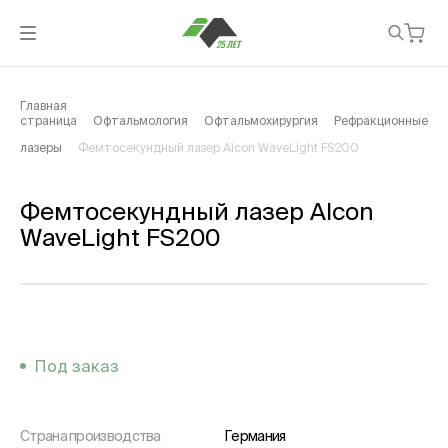
Главная
страница
Офтальмология
Офтальмохирургия
Рефракционные
лазеры
Фемтосекундный лазер Alcon WaveLight FS200
Фемтосекундный лазер Alcon
WaveLight FS200
Под заказ
Страна производства
Германия